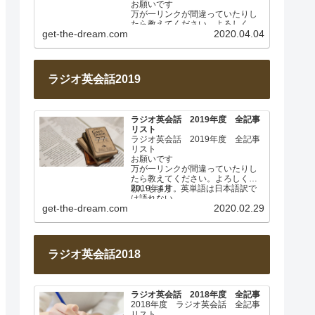
お願いです
万が一リンクが間違っていたりし
たら教えてください。よろしくお
get-the-dream.com
2020.04.04
願いします。
このページは毎週土曜日に更新し
ます。…
ラジオ英会話2019
ラジオ英会話 2019年度 全記事
リスト
ラジオ英会話 2019年度 全記事
リスト
お願いです
万が一リンクが間違っていたりし
たら教えてください。よろしくお
願いします。
2019年4月 英単語は日本語訳で
は語れない
get-the-dream.com
2020.02.29
Lesson 001
…
ラジオ英会話2018
ラジオ英会話 2018年度 全記事
2018年度 ラジオ英会話 全記事
リスト