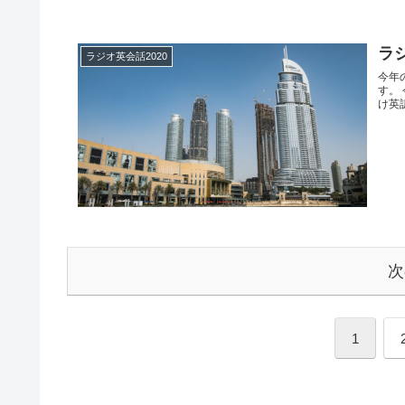
ラ
ラジオ英会話2020
今年
す。
け英
次
1