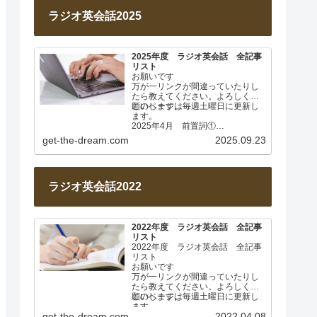
ラジオ英会話2025
2025年度 ラジオ英会話 全記事
リスト
お願いです
万が一リンクが間違っていたりし
たら教えてください。よろしくお
願いします。
このページは毎週土曜日に更新し
ます。
2025年4月 前置詞①
Lesson 001 前置詞about
get-the-dream.com
2025.09.23
Lesson…
ラジオ英会話2022
2022年度 ラジオ英会話 全記事
リスト
2022年度 ラジオ英会話 全記事
リスト
お願いです
万が一リンクが間違っていたりし
たら教えてください。よろしくお
願いします。
このページは毎週土曜日に更新し
ます。
get-the-dream.com
2022.04.08
2022年4月 基本動詞① 日…