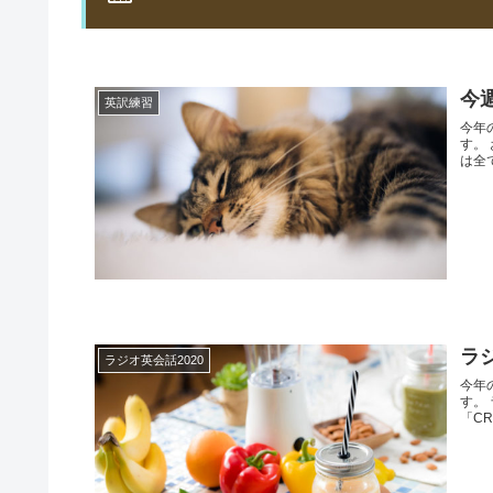
今
英訳練習
今年
す。
は全
ラジ
ラジオ英会話2020
今年
す。 
「CR