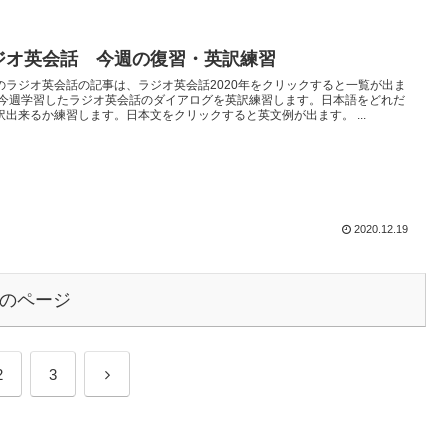
ジオ英会話 今週の復習・英訳練習
のラジオ英会話の記事は、ラジオ英会話2020年をクリックすると一覧が出ま
 今週学習したラジオ英会話のダイアログを英訳練習します。日本語をどれだ
訳出来るか練習します。日本文をクリックすると英文例が出ます。 ...
2020.12.19
のページ
2
3