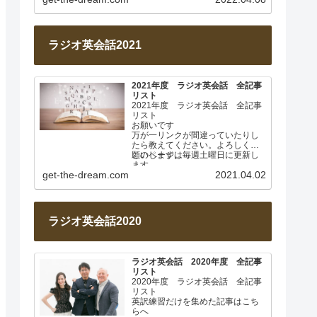
ラジオ英会話2021
2021年度 ラジオ英会話 全記事
リスト
2021年度 ラジオ英会話 全記事
リスト
お願いです
万が一リンクが間違っていたりし
たら教えてください。よろしくお
願いします。
このページは毎週土曜日に更新し
ます。
get-the-dream.com
2021.04.02
2021年4月 なぜ日本人は英…
ラジオ英会話2020
ラジオ英会話 2020年度 全記事
リスト
2020年度 ラジオ英会話 全記事
リスト
英訳練習だけを集めた記事はこち
らへ