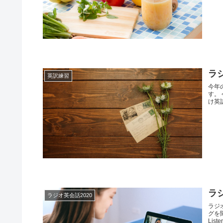
ラ
英訳練習
今年
す。
け英
ラジ
ラジオ英会話2020
ラジオ
グを
Listen