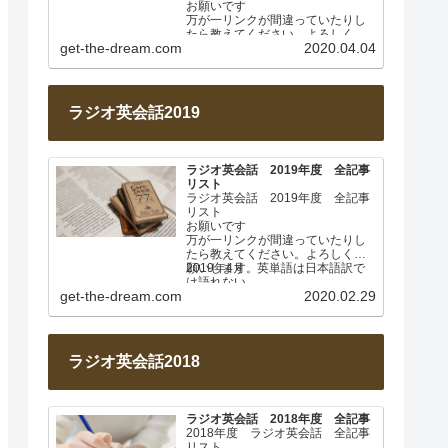
お願いです
万が一リンクが間違っていたりし
たら教えてください。よろしくお
get-the-dream.com
2020.04.04
願いします。
このページは毎週土曜日に更新し
ます。…
ラジオ英会話2019
ラジオ英会話 2019年度 全記事
リスト
ラジオ英会話 2019年度 全記事
リスト
お願いです
万が一リンクが間違っていたりし
たら教えてください。よろしくお
願いします。
2019年4月 英単語は日本語訳で
は語れない
get-the-dream.com
2020.02.29
Lesson 001
…
ラジオ英会話2018
ラジオ英会話 2018年度 全記事
2018年度 ラジオ英会話 全記事
リスト