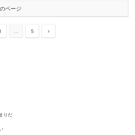
のページ
3
…
5
決まりだ
い