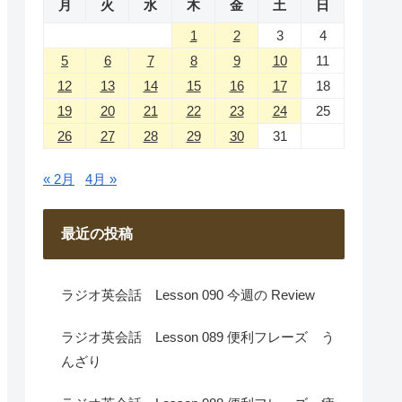
月
火
水
木
金
土
日
1
2
3
4
5
6
7
8
9
10
11
12
13
14
15
16
17
18
19
20
21
22
23
24
25
26
27
28
29
30
31
« 2月
4月 »
最近の投稿
ラジオ英会話 Lesson 090 今週の Review
ラジオ英会話 Lesson 089 便利フレーズ う
んざり