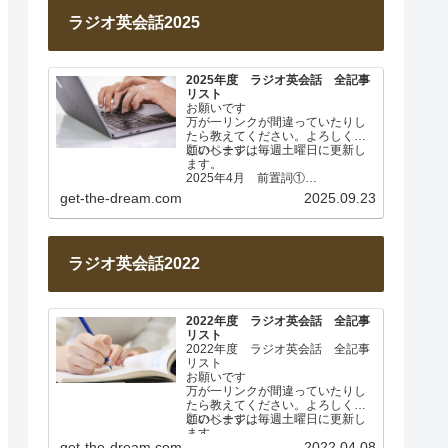
ラジオ英会話2025
2025年度 ラジオ英会話 全記事
リスト
お願いです
万が一リンクが間違っていたりし
たら教えてください。よろしくお
願いします。
このページは毎週土曜日に更新し
ます。
2025年4月 前置詞①
Lesson 001 前置詞about
get-the-dream.com
2025.09.23
Lesson…
ラジオ英会話2022
2022年度 ラジオ英会話 全記事
リスト
2022年度 ラジオ英会話 全記事
リスト
お願いです
万が一リンクが間違っていたりし
たら教えてください。よろしくお
願いします。
このページは毎週土曜日に更新し
ます。
get-the-dream.com
2022.04.08
2022年4月 基本動詞① 日…