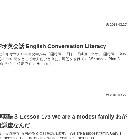
2018.03.27
オ英会話 English Conversation Literacy
は今年度学んだ事項の中から「間投詞」「虹」「映画」です。 間投詞 一考を
 Hmm. 間をとって考えたいときに、即答をさけて a: We need a Plan B.
がひとつ必要です b: Humm. L...
2018.03.27
英語３ Lesson 173 We are a modest family わが
は謙虚なんだ
ーが取材で市内のある会社を訪れます。 We are a modest family Gary: I
't been the TCC factory in a while! Producer: Their head ...