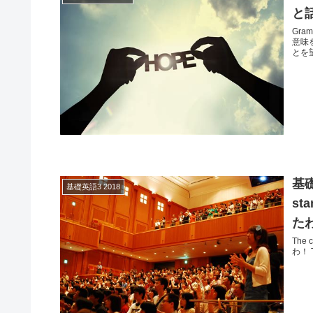
と
Gra
意味
とを望
基礎
基礎英語3 2018
st
た
The
わ！ Th