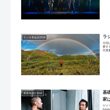
ラジ
ラジオ英会話2018
今回
要する
代替案
基礎
基礎英語3 2018
家
ゲイリ
haven