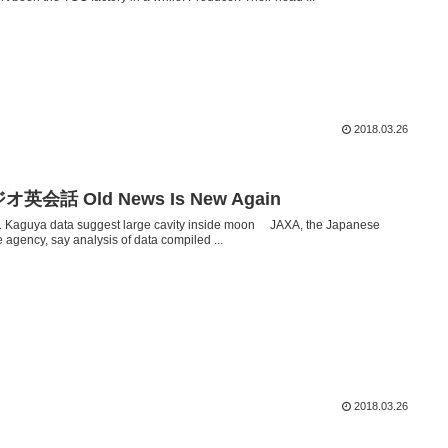
2018.03.26
オ英会話 Old News Is New Again
1 Kaguya data suggest large cavity inside moon JAXA, the Japanese
 agency, say analysis of data compiled ...
2018.03.26