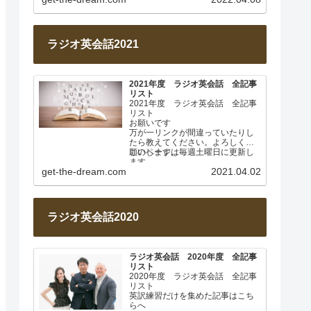
ラジオ英会話2021
2021年度 ラジオ英会話 全記事
リスト
2021年度 ラジオ英会話 全記事
リスト
お願いです
万が一リンクが間違っていたりし
たら教えてください。よろしくお
願いします。
このページは毎週土曜日に更新し
ます。
get-the-dream.com
2021.04.02
2021年4月 なぜ日本人は英…
ラジオ英会話2020
ラジオ英会話 2020年度 全記事
リスト
2020年度 ラジオ英会話 全記事
リスト
英訳練習だけを集めた記事はこち
らへ