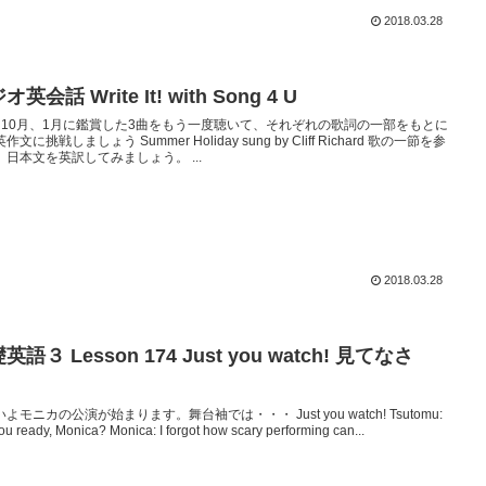
2018.03.28
オ英会話 Write It! with Song 4 U
、10月、1月に鑑賞した3曲をもう一度聴いて、それぞれの歌詞の一部をもとに
作文に挑戦しましょう Summer Holiday sung by Cliff Richard 歌の一節を参
、日本文を英訳してみましょう。 ...
2018.03.28
英語３ Lesson 174 Just you watch! 見てなさ
！
よモニカの公演が始まります。舞台袖では・・・ Just you watch! Tsutomu:
ou ready, Monica? Monica: I forgot how scary performing can...