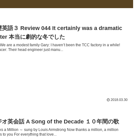
語３ Review 044 It certainly was a dramatic
nter 本当に劇的な冬でした
We are a modest family Gary: I haven’t been the TCC factory in a while!
cer: Their head engineer just manu...
2018.03.30
オ英会話 A Song of the Decade １０年間の歌
s a Million ～ sung by Louis Armstrong Now thanks a million, a million
s to you For everything that love...