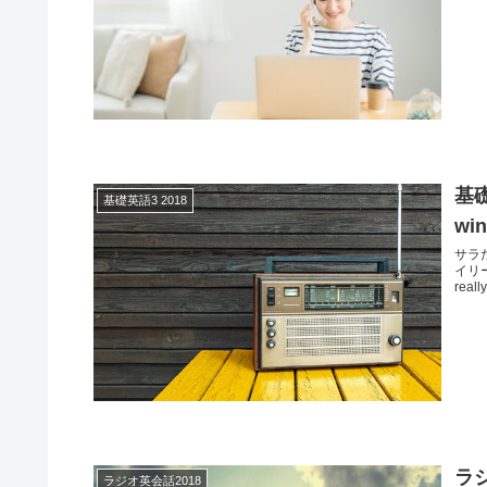
基礎英
基礎英語3 2018
wi
サラ
イリー」
really
ラジ
ラジオ英会話2018