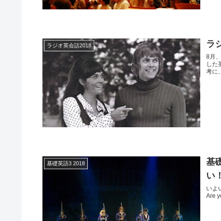
ラジ
ラジオ英会話2018
8月
した英
考に
基礎
基礎英語3 2018
い
いよい
Are y