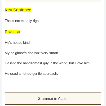
Key Sentence
That’s not exactly right.
Practice
He’s not so kind.
My neighbor’s dog isn’t very smart.
He isn’t the handsomest guy in the world, but I love him.
He used a not-so-gentle approach.
Grammar in Action