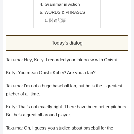
Grammar in Action
WORDS & PHRASES
関連記事
Today’s dialog
Takuma: Hey, Kelly, I recorded your interview with Onishi.
Kelly: You mean Onishi Kohei? Are you a fan?
Takuma: I’m not a huge baseball fan, but he is the greatest
pitcher of all time.
Kelly: That’s not exactly right. There have been better pitchers.
But he’s a great all-around player.
Takuma: Oh, I guess you studied about baseball for the