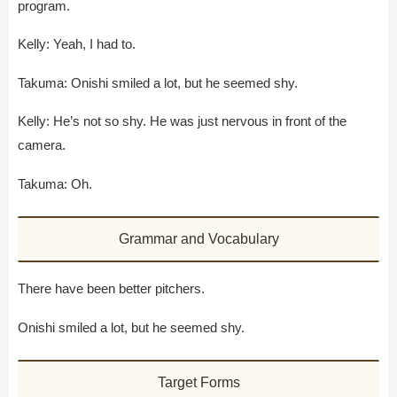
program.
Kelly: Yeah, I had to.
Takuma: Onishi smiled a lot, but he seemed shy.
Kelly: He’s not so shy. He was just nervous in front of the
camera.
Takuma: Oh.
Grammar and Vocabulary
There have been better pitchers.
Onishi smiled a lot, but he seemed shy.
Target Forms