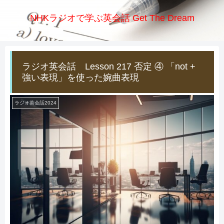
NHKラジオで学ぶ英会話 Get The Dream
ラジオ英会話 Lesson 217 否定 ④ 「not +
強い表現」を使った婉曲表現
ラジオ英会話2024