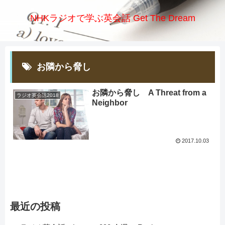
NHKラジオで学ぶ英会話 Get The Dream
お隣から脅し
お隣から脅し A Threat from a
ラジオ英会話2018
Neighbor
2017.10.03
最近の投稿