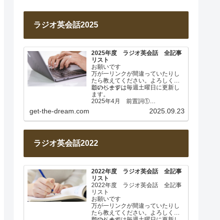
ラジオ英会話2025
2025年度 ラジオ英会話 全記事
リスト
お願いです
万が一リンクが間違っていたりし
たら教えてください。よろしくお
願いします。
このページは毎週土曜日に更新し
ます。
2025年4月 前置詞①
Lesson 001 前置詞about
get-the-dream.com
2025.09.23
Lesson…
ラジオ英会話2022
2022年度 ラジオ英会話 全記事
リスト
2022年度 ラジオ英会話 全記事
リスト
お願いです
万が一リンクが間違っていたりし
たら教えてください。よろしくお
願いします。
このページは毎週土曜日に更新し