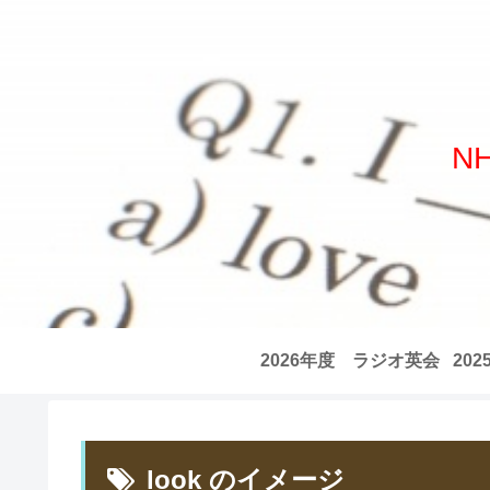
N
2026年度 ラジオ英会
20
話 全記事リスト
話
look のイメージ