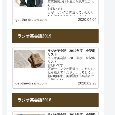
英訳練習だけを集めた記事はこち
らへ
お願いです
万が一リンクが間違っていたりし
たら教えてください。よろしくお
get-the-dream.com
2020.04.04
願いします。
このページは毎週土曜日に更新し
ます。…
ラジオ英会話2019
ラジオ英会話 2019年度 全記事
リスト
ラジオ英会話 2019年度 全記事
リスト
お願いです
万が一リンクが間違っていたりし
たら教えてください。よろしくお
願いします。
2019年4月 英単語は日本語訳で
は語れない
get-the-dream.com
2020.02.29
Lesson 001
…
ラジオ英会話2018
ラジオ英会話 2018年度 全記事