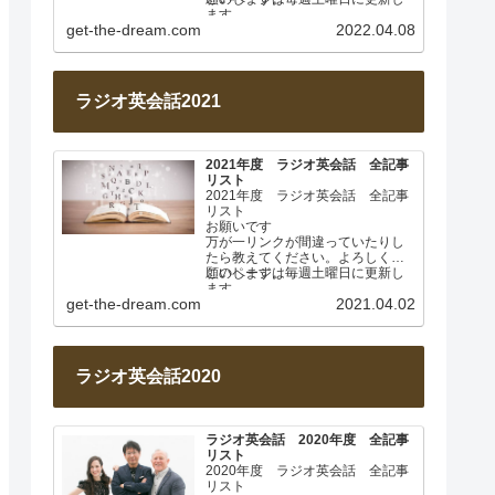
ます。
get-the-dream.com
2022.04.08
2022年4月 基本動詞① 日…
ラジオ英会話2021
2021年度 ラジオ英会話 全記事
リスト
2021年度 ラジオ英会話 全記事
リスト
お願いです
万が一リンクが間違っていたりし
たら教えてください。よろしくお
願いします。
このページは毎週土曜日に更新し
ます。
get-the-dream.com
2021.04.02
2021年4月 なぜ日本人は英…
ラジオ英会話2020
ラジオ英会話 2020年度 全記事
リスト
2020年度 ラジオ英会話 全記事
リスト