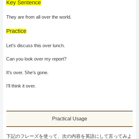
Key Sentence
They are from all over the world.
Practice
Let’s discuss this over lunch.
Can you look over my report?
It’s over. She’s gone.
I’ll think it over.
Practical Usage
下記のフレーズを使って、次の内容を英語にして言ってみよ