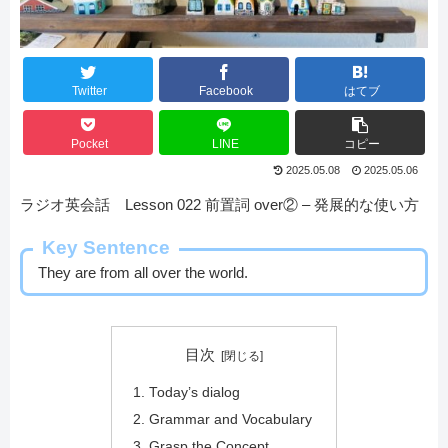
Twitter
Facebook
はてブ
Pocket
LINE
コピー
2025.05.08
2025.05.06
ラジオ英会話 Lesson 022 前置詞 over② – 発展的な使い方
Key Sentence
They are from all over the world.
目次
Today’s dialog
Grammar and Vocabulary
Grasp the Concept