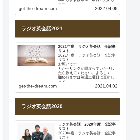
ます。
get-the-dream.com
2022.04.08
2022年4月 基本動詞① 日…
ラジオ英会話2021
2021年度 ラジオ英会話 全記事
リスト
2021年度 ラジオ英会話 全記事
リスト
お願いです
万が一リンクが間違っていたりし
たら教えてください。よろしくお
願いします。
このページは毎週土曜日に更新し
ます。
get-the-dream.com
2021.04.02
2021年4月 なぜ日本人は英…
ラジオ英会話2020
ラジオ英会話 2020年度 全記事
リスト
2020年度 ラジオ英会話 全記事
リスト