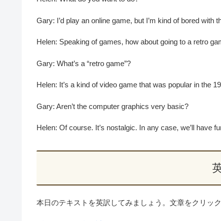
Gary: I’d play an online game, but I’m kind of bored with t
Helen: Speaking of games, how about going to a retro ga
Gary: What’s a “retro game”?
Helen: It’s a kind of video game that was popular in the 
Gary: Aren’t the computer graphics very basic?
Helen: Of course. It’s nostalgic. In any case, we’ll have fu
本日のテキストを英訳してみましょう。文章をクリッ