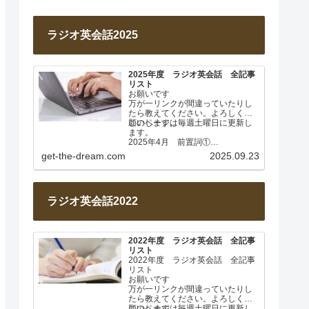
ラジオ英会話2025
2025年度 ラジオ英会話 全記事
リスト
お願いです
万が一リンクが間違っていたりし
たら教えてください。よろしくお
願いします。
このページは毎週土曜日に更新し
ます。
2025年4月 前置詞①
Lesson 001 前置詞about
get-the-dream.com
2025.09.23
Lesson…
ラジオ英会話2022
2022年度 ラジオ英会話 全記事
リスト
2022年度 ラジオ英会話 全記事
リスト
お願いです
万が一リンクが間違っていたりし
たら教えてください。よろしくお
願いします。
このページは毎週土曜日に更新し