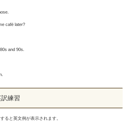
hose.
me café later?
1980s and 90s.
n.
英訳練習
クすると英文例が表示されます。