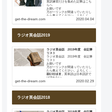
英訳練習だけを集めた記事はこち
らへ
お願いです
万が一リンクが間違っていたりし
たら教えてください。よろしくお
get-the-dream.com
2020.04.04
願いします。
このページは毎週土曜日に更新し
ます。…
ラジオ英会話2019
ラジオ英会話 2019年度 全記事
リスト
ラジオ英会話 2019年度 全記事
リスト
お願いです
万が一リンクが間違っていたりし
たら教えてください。よろしくお
願いします。
2019年4月 英単語は日本語訳で
は語れない
get-the-dream.com
2020.02.29
Lesson 001
…
ラジオ英会話2018
ラジオ英会話 2018年度 全記事