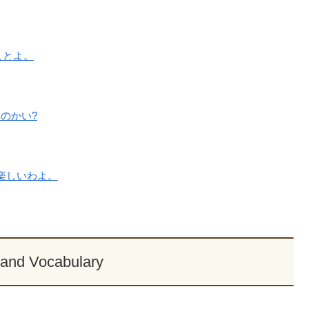
ことよ。
のかい?
楽しいわよ。
and Vocabulary