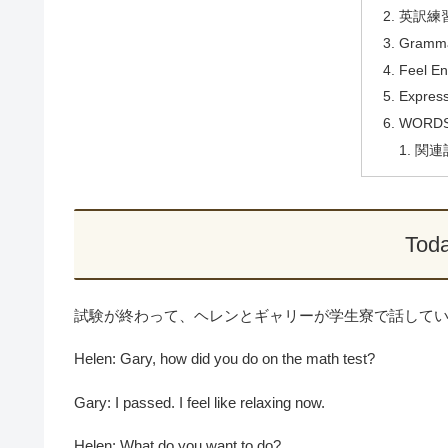
英訳練
Gramma
Feel En
Express
WORDS
関連
Toda
試験が終わって、ヘレンとギャリーが学生寮で話して
Helen: Gary, how did you do on the math test?
Gary: I passed. I feel like relaxing now.
Helen: What do you want to do?