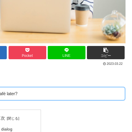
Pocket
LINE
コピー
2023.03.22
fé later?
目次
 dialog