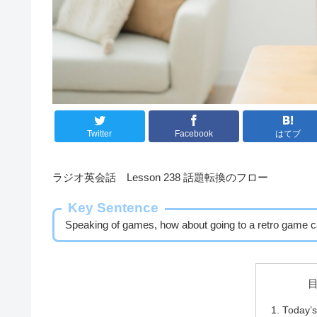
Twitter
Facebook
はてブ
ラジオ英会話 Lesson 238 話題転換のフロー
Key Sentence
Speaking of games, how about going to a retro game ca
Today’s