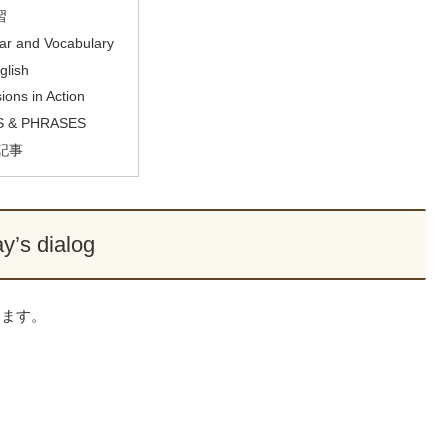
習
r and Vocabulary
glish
ions in Action
 & PHRASES
記事
y’s dialog
います。