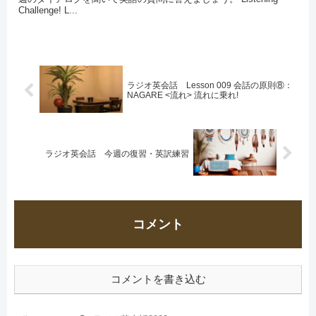
Challenge! L...
ラジオ英会話 Lesson 009 会話の原則⑧：
NAGARE <流れ> 流れに乗れ!
ラジオ英会話 今週の復習・英訳練習
コメント
コメントを書き込む