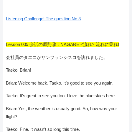
Listening Challenge! The question No.3
Lesson 009 会話の原則⑧：NAGARE <流れ> 流れに乗れ!
会社員のタエコがサンフランシスコを訪れました。
Taeko: Brian!
Brian: Welcome back, Taeko. It’s good to see you again.
Taeko: It’s great to see you too. I love the blue skies here.
Brian: Yes, the weather is usually good. So, how was your
flight?
Taeko: Fine. It wasn’t so long this time.