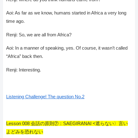
Aoi: As far as we know, humans started in Africa a very long
time ago.
Renji: So, we are all from Africa?
Aoi: In a manner of speaking, yes. Of course, it wasn’t called
“Africa” back then.
Renji: Interesting.
Listening Challenge! The question No.2
Lesson 008 会話の原則⑦：SAEGIRANAI <遮らない〉言い
よどみを恐れない