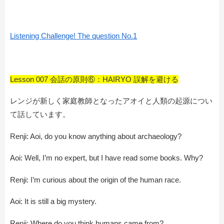
Listening Challenge! The question No.1
Lesson 007 会話の原則⑥：HAIRYO 誤解を避ける
レンジが新しく家庭教師となったアオイと人類の起源につい
て話しています。
Renji: Aoi, do you know anything about archaeology?
Aoi: Well, I’m no expert, but I have read some books. Why?
Renji: I’m curious about the origin of the human race.
Aoi: It is still a big mystery.
Renji: Where do you think humans came from?