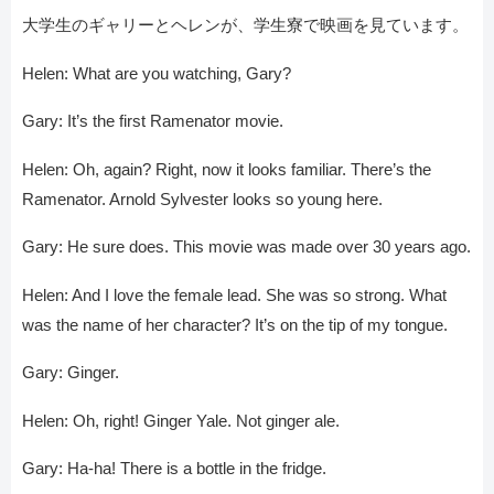
大学生のギャリーとヘレンが、学生寮で映画を見ています。
Helen: What are you watching, Gary?
Gary: It’s the first Ramenator movie.
Helen: Oh, again? Right, now it looks familiar. There’s the
Ramenator. Arnold Sylvester looks so young here.
Gary: He sure does. This movie was made over 30 years ago.
Helen: And I love the female lead. She was so strong. What
was the name of her character? It’s on the tip of my tongue.
Gary: Ginger.
Helen: Oh, right! Ginger Yale. Not ginger ale.
Gary: Ha-ha! There is a bottle in the fridge.