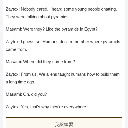
Zaytox: Nobody cared. I heard some young people chatting.
They were talking about pyramids.
Masami: Were they? Like the pyramids in Egypt?
Zaytox: I guess so. Humans don’t remember where pyramids
came from.
Masami: Where did they come from?
Zaytox: From us. We aliens taught humans how to build them
a long time ago.
Masami: Oh, did you?
Zaytox: Yes, that’s why they’re everywhere.
英訳練習