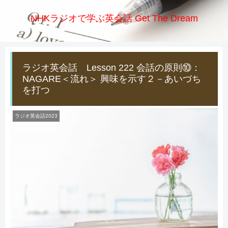
NHKラジオで学ぶ英会話 Get The Dream
ラジオ英会話 Lesson 222 会話の原則⑩：
NAGARE＜流れ＞ 興味を示す２－あいづち
を打つ
ラジオ英会話2023