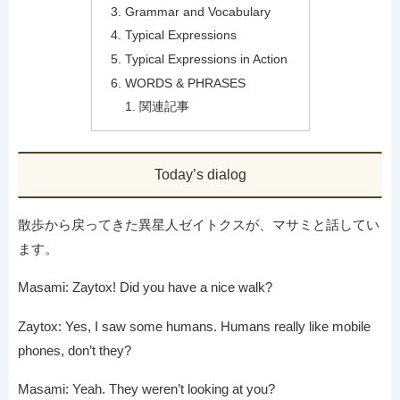
Grammar and Vocabulary
Typical Expressions
Typical Expressions in Action
WORDS & PHRASES
関連記事
Today’s dialog
散歩から戻ってきた異星人ゼイトクスが、マサミと話してい
ます。
Masami: Zaytox! Did you have a nice walk?
Zaytox: Yes, I saw some humans. Humans really like mobile
phones, don’t they?
Masami: Yeah. They weren’t looking at you?