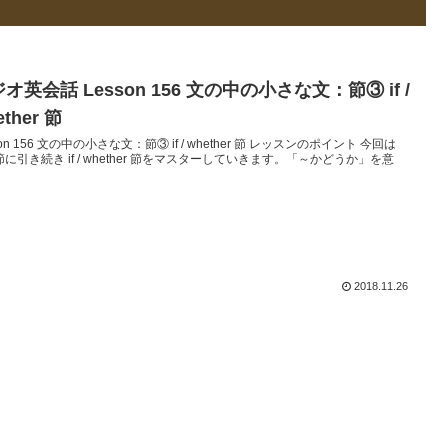
オ英会話 Lesson 156 文の中の小さな文：節③ if /
ether 節
son 156 文の中の小さな文：節③ if / whether 節 レッスンのポイント 今回は
t 節に引き続き if / whether 節をマスターしていきます。「～かどうか」を意
2018.11.26