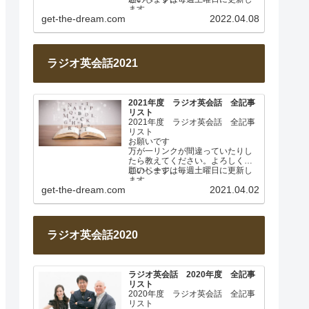
ます。
get-the-dream.com
2022.04.08
2022年4月 基本動詞① 日…
ラジオ英会話2021
2021年度 ラジオ英会話 全記事
リスト
2021年度 ラジオ英会話 全記事
リスト
お願いです
万が一リンクが間違っていたりし
たら教えてください。よろしくお
願いします。
このページは毎週土曜日に更新し
ます。
get-the-dream.com
2021.04.02
2021年4月 なぜ日本人は英…
ラジオ英会話2020
ラジオ英会話 2020年度 全記事
リスト
2020年度 ラジオ英会話 全記事
リスト