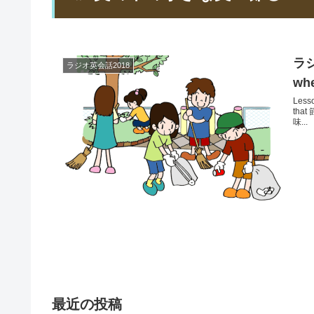
ラジ
ラジオ英会話2018
wh
Les
tha
味...
最近の投稿