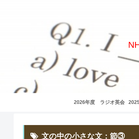
N
2026年度 ラジオ英会
20
話 全記事リスト
話
文の中の小さな文：節③