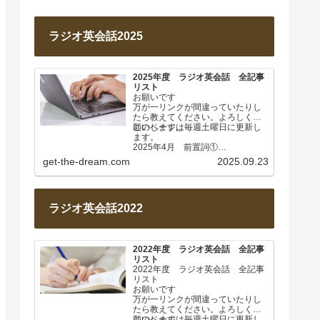
ラジオ英会話2025
2025年度 ラジオ英会話 全記事
リスト
お願いです
万が一リンクが間違っていたりし
たら教えてください。よろしくお
願いします。
このページは毎週土曜日に更新し
ます。
2025年4月 前置詞①
Lesson 001 前置詞about
get-the-dream.com
2025.09.23
Lesson…
ラジオ英会話2022
2022年度 ラジオ英会話 全記事
リスト
2022年度 ラジオ英会話 全記事
リスト
お願いです
万が一リンクが間違っていたりし
たら教えてください。よろしくお
願いします。
このページは毎週土曜日に更新し