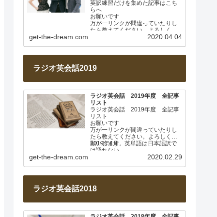
英訳練習だけを集めた記事はこち
らへ
お願いです
万が一リンクが間違っていたりし
たら教えてください。よろしくお
get-the-dream.com
2020.04.04
願いします。
このページは毎週土曜日に更新し
ます。…
ラジオ英会話2019
ラジオ英会話 2019年度 全記事
リスト
ラジオ英会話 2019年度 全記事
リスト
お願いです
万が一リンクが間違っていたりし
たら教えてください。よろしくお
願いします。
2019年4月 英単語は日本語訳で
は語れない
get-the-dream.com
2020.02.29
Lesson 001
…
ラジオ英会話2018
ラジオ英会話 2018年度 全記事