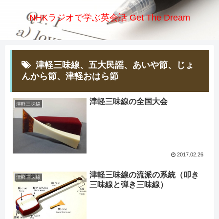
NHKラジオで学ぶ英会話 Get The Dream
津軽三味線、五大民謡、あいや節、じょ
んから節、津軽おはら節
津軽三味線の全国大会
津軽三味線
2017.02.26
津軽三味線の流派の系統（叩き
津軽三味線
三味線と弾き三味線）