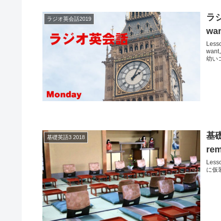
ラ
ラジオ英会話2019
wa
Les
wan
幼いコ
基礎
基礎英語3 2018
rem
Less
に仮装パ