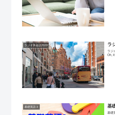
ラジ
ラジオ英会話2020
ラジオ英
Oh, i
基礎
基礎英語３
基礎