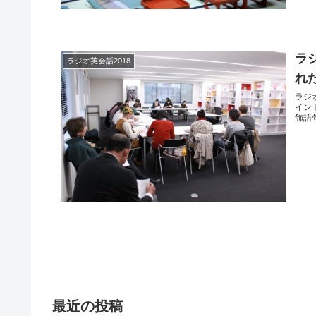
ラジ
ラジオ英会話2018
れ
ラジオ
イン
飾語
最近の投稿