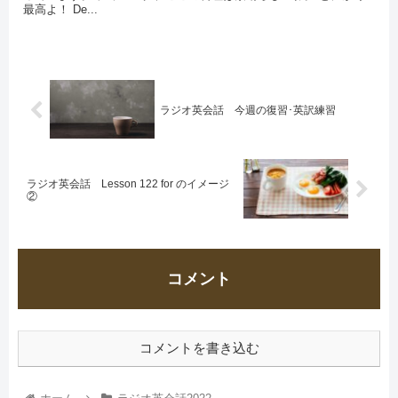
最高よ！ De...
ラジオ英会話 今週の復習･英訳練習
ラジオ英会話 Lesson 122 for のイメージ
②
コメント
コメントを書き込む