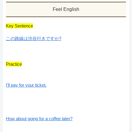
Feel English
Key Sentence
この路線は渋谷行きですか?
Practice
I’ll pay for your ticket.
How about going for a coffee later?