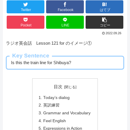
Twitter
Facebook
はてブ
Pocket
LINE
コピー
2022.09.26
ラジオ英会話 Lesson 121 for のイメージ①
Key Sentence
Is this the train line for Shibuya?
目次
Today’s dialog
英訳練習
Grammar and Vocabulary
Feel English
Expressions in Action