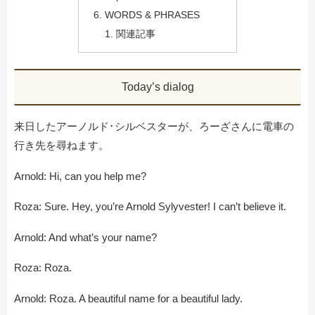
WORDS & PHRASES
関連記事
Today’s dialog
来日したアーノルド･シルベスターが、ろーざさんに電車の
行き先を尋ねます。
Arnold: Hi, can you help me?
Roza: Sure. Hey, you’re Arnold Sylyvester! I can’t believe it.
Arnold: And what’s your name?
Roza: Roza.
Arnold: Roza. A beautiful name for a beautiful lady.