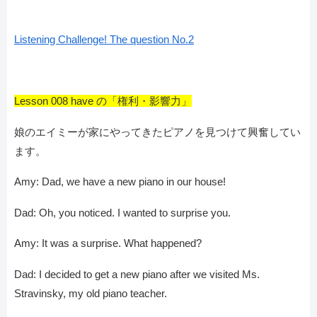
Listening Challenge! The question No.2
Lesson 008 have の「権利・影響力」
娘のエイミーが家にやってきたピアノを見つけて興奮してい
ます。
Amy: Dad, we have a new piano in our house!
Dad: Oh, you noticed. I wanted to surprise you.
Amy: It was a surprise. What happened?
Dad: I decided to get a new piano after we visited Ms.
Stravinsky, my old piano teacher.