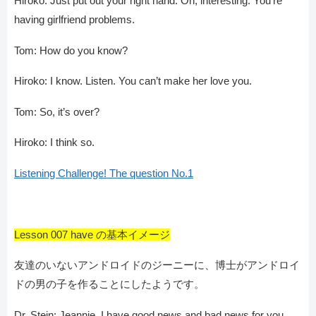
Hiroko: Just put out your right hand. Oh, interesting. You’re
having girlfriend problems.
Tom: How do you know?
Hiroko: I know. Listen. You can’t make her love you.
Tom: So, it’s over?
Hiroko: I think so.
Listening Challenge! The question No.1
Lesson 007 have の基本イメージ
友達のいないアンドロイドのジーニーに、博士がアンドロイ
ドの男の子を作ることにしたようです。
Dr. Stein: Jeannie, I have good news and bad news for you.