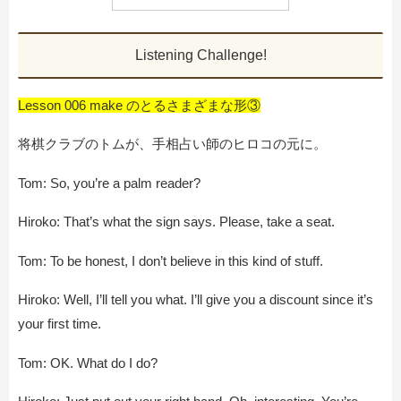
Listening Challenge!
Lesson 006 make のとるさまざまな形③
将棋クラブのトムが、手相占い師のヒロコの元に。
Tom: So, you’re a palm reader?
Hiroko: That’s what the sign says. Please, take a seat.
Tom: To be honest, I don’t believe in this kind of stuff.
Hiroko: Well, I’ll tell you what. I’ll give you a discount since it’s
your first time.
Tom: OK. What do I do?