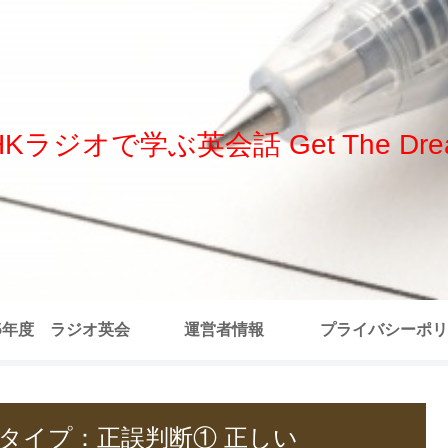
HKラジオで学ぶ英会話 Get The Dre
25年度 ラジオ英会
運営者情報
プライバシーポリ
 全記事リスト
 発言タイプ：正誤判断① 正しい