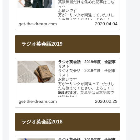
英訳練習だけを集めた記事はこち
らへ
お願いです
万が一リンクが間違っていたりし
たら教えてください。よろしくお
get-the-dream.com
2020.04.04
願いします。
このページは毎週土曜日に更新し
ます。…
ラジオ英会話2019
ラジオ英会話 2019年度 全記事
リスト
ラジオ英会話 2019年度 全記事
リスト
お願いです
万が一リンクが間違っていたりし
たら教えてください。よろしくお
願いします。
2019年4月 英単語は日本語訳で
は語れない
get-the-dream.com
2020.02.29
Lesson 001
…
ラジオ英会話2018
ラジオ英会話 2018年度 全記事