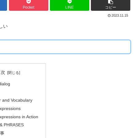
Pocket
LINE
コピー
2023.11.15
正しい
目次
dialog
 and Vocabulary
Expressions
xpressions in Action
& PHRASES
事