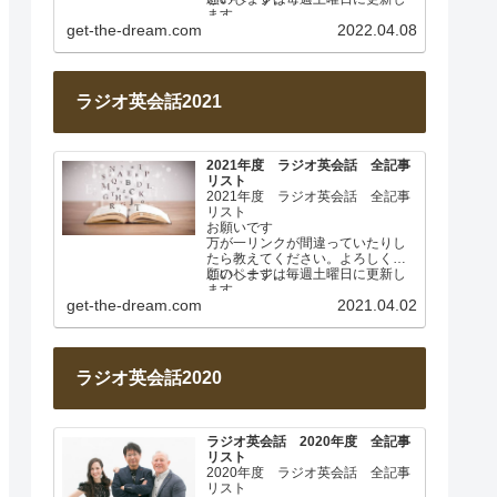
ます。
get-the-dream.com
2022.04.08
2022年4月 基本動詞① 日…
ラジオ英会話2021
2021年度 ラジオ英会話 全記事
リスト
2021年度 ラジオ英会話 全記事
リスト
お願いです
万が一リンクが間違っていたりし
たら教えてください。よろしくお
願いします。
このページは毎週土曜日に更新し
ます。
get-the-dream.com
2021.04.02
2021年4月 なぜ日本人は英…
ラジオ英会話2020
ラジオ英会話 2020年度 全記事
リスト
2020年度 ラジオ英会話 全記事
リスト