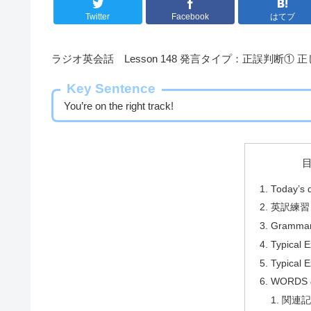
Twitter
Facebook
はてブ
ラジオ英会話 Lesson 148 発言タイプ：正誤判断① 
Key Sentence
You’re on the right track!
Today’s 
英訳練習
Grammar
Typical 
Typical E
WORDS 
関連記