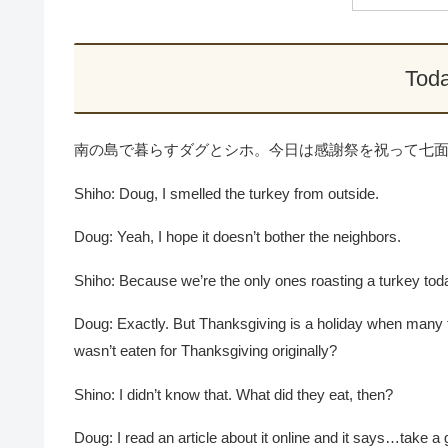
Toda
南の島で暮らすダグとシホ。今日は感謝祭を祝って七
Shiho: Doug, I smelled the turkey from outside.
Doug: Yeah, I hope it doesn’t bother the neighbors.
Shiho: Because we’re the only ones roasting a turkey tod
Doug: Exactly. But Thanksgiving is a holiday when many f
wasn’t eaten for Thanksgiving originally?
Shino: I didn’t know that. What did they eat, then?
Doug: I read an article about it online and it says…take a