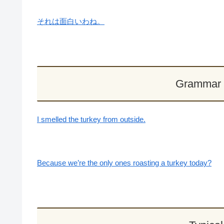
それは面白いわね。
Grammar 
I smelled the turkey from outside.
Because we’re the only ones roasting a turkey today?