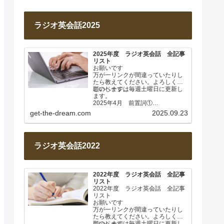
ラジオ英会話2025
2025年度 ラジオ英会話 全記事
リスト
お願いです
万が一リンクが間違っていたりし
たら教えてください。よろしくお
願いします。
このページは毎週土曜日に更新し
ます。
2025年4月 前置詞①
Lesson 001 前置詞about
get-the-dream.com
2025.09.23
Lesson…
ラジオ英会話2022
2022年度 ラジオ英会話 全記事
リスト
2022年度 ラジオ英会話 全記事
リスト
お願いです
万が一リンクが間違っていたりし
たら教えてください。よろしくお
願いします。
このページは毎週土曜日に更新し