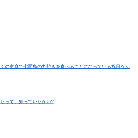
。
多くの家庭で七面鳥の丸焼きを食べることになっている祝日なん
たって、知っていたかい?