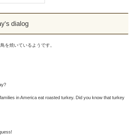
y’s dialog
面鳥を焼いているようです。
ay?
amilies in America eat roasted turkey. Did you know that turkey
 guess!