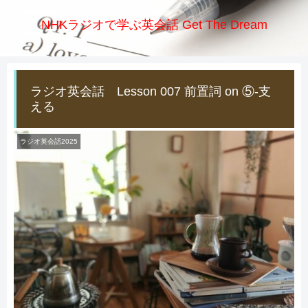
NHKラジオで学ぶ英会話 Get The Dream
ラジオ英会話 Lesson 007 前置詞 on ⑤-支
える
ラジオ英会話2025