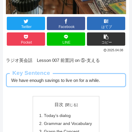
Twitter
Facebook
はてブ
Pocket
LINE
コピー
2025.04.08
ラジオ英会話 Lesson 007 前置詞 on ⑤-支える
Key Sentence
We have enough savings to live on for a while.
目次
Today’s dialog
Grammar and Vocabulary
Grasp the Concept