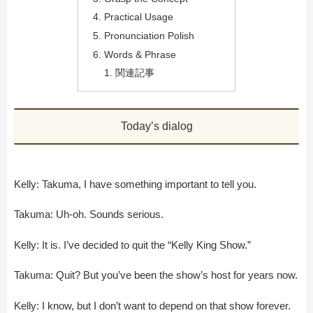
Practical Usage
Pronunciation Polish
Words & Phrase
関連記事
Today’s dialog
Kelly: Takuma, I have something important to tell you.
Takuma: Uh-oh. Sounds serious.
Kelly: It is. I’ve decided to quit the “Kelly King Show.”
Takuma: Quit? But you’ve been the show’s host for years now.
Kelly: I know, but I don’t want to depend on that show forever.