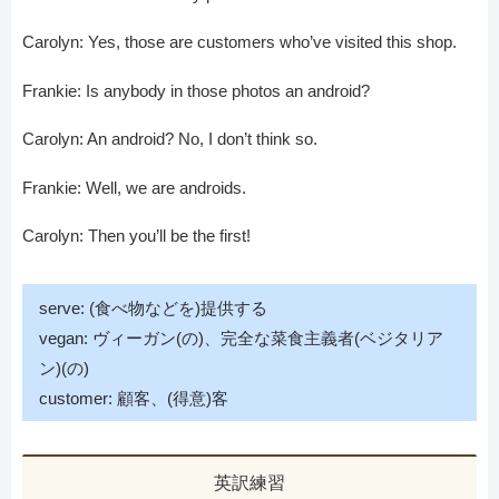
Carolyn: Yes, those are customers who’ve visited this shop.
Frankie: Is anybody in those photos an android?
Carolyn: An android? No, I don’t think so.
Frankie: Well, we are androids.
Carolyn: Then you’ll be the first!
serve: (食べ物などを)提供する
vegan: ヴィーガン(の)、完全な菜食主義者(ベジタリア
ン)(の)
customer: 顧客、(得意)客
英訳練習