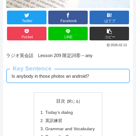
Twitter
Facebook
はてブ
Pocket
LINE
コピー
2026.02.12
ラジオ英会話 Lesson 209 限定詞⑧ – any
Key Sentence
Is anybody in those photos an android?
目次
Today’s dialog
英訳練習
Grammar and Vocabulary