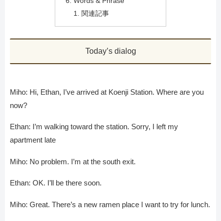
Words & Phrase
関連記事
Today’s dialog
Miho: Hi, Ethan, I’ve arrived at Koenji Station. Where are you
now?
Ethan: I’m walking toward the station. Sorry, I left my
apartment late
Miho: No problem. I’m at the south exit.
Ethan: OK. I’ll be there soon.
Miho: Great. There’s a new ramen place I want to try for lunch.