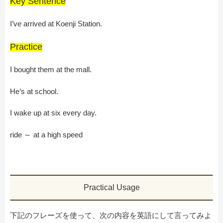
Key Sentence
I’ve arrived at Koenji Station.
Practice
I bought them at the mall.
He’s at school.
I wake up at six every day.
ride ～ at a high speed
Practical Usage
下記のフレーズを使って、次の内容を英語にして言ってみよ