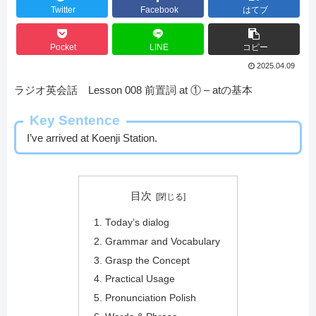
Twitter
Facebook
はてブ
Pocket
LINE
コピー
2025.04.09
ラジオ英会話 Lesson 008 前置詞 at ① – atの基本
Key Sentence
I’ve arrived at Koenji Station.
目次
Today’s dialog
Grammar and Vocabulary
Grasp the Concept
Practical Usage
Pronunciation Polish