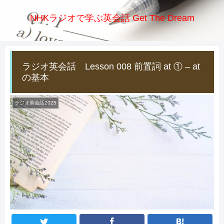
NHKラジオで学ぶ英会話 Get The Dream
ラジオ英会話 Lesson 008 前置詞 at ① – at
の基本
ラジオ英会話2025