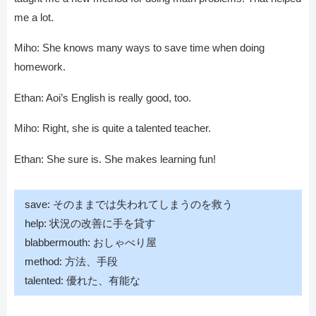
me a lot.
Miho: She knows many ways to save time when doing
homework.
Ethan: Aoi’s English is really good, too.
Miho: Right, she is quite a talented teacher.
Ethan: She sure is. She makes learning fun!
save: そのままでは失われてしまうのを救う
help: 状況の改善に手を貸す
blabbermouth: おしゃべり屋
method: 方法、手段
talented: 優れた、有能な