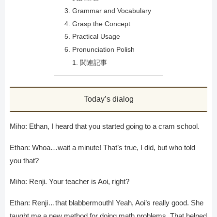
Grammar and Vocabulary
Grasp the Concept
Practical Usage
Pronunciation Polish
関連記事
Today’s dialog
Miho: Ethan, I heard that you started going to a cram school.
Ethan: Whoa…wait a minute! That’s true, I did, but who told
you that?
Miho: Renji. Your teacher is Aoi, right?
Ethan: Renji…that blabbermouth! Yeah, Aoi’s really good. She
taught me a new method for doing math problems. That helped