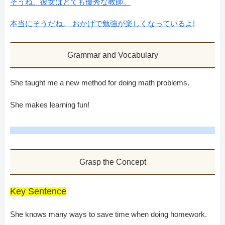
そうね、彼女はとても優秀な教師。
本当にそうだね。 おかげで勉強が楽しくなっているよ!
Grammar and Vocabulary
She taught me a new method for doing math problems.
She makes learning fun!
Grasp the Concept
Key Sentence
She knows many ways to save time when doing homework.