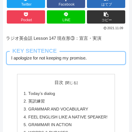
Twitter
Facebook
はてブ
Pocket
LINE
コピー
2021.11.09
ラジオ英会話 Lesson 147 現在形③：宣言・実演
KEY SENTENCE
I apologize for not keeping my promise.
目次
Today’s dialog
英訳練習
GRAMMAR AND VOCABULARY
FEEL ENGLISH LIKE A NATIVE SPEAKER!
GRAMMAR IN ACTION