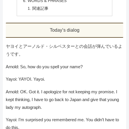
WORDS & PHRASES
関連記事
Today’s dialog
ヤヨイとアーノルド・シルベスターとの会話が弾んでいるよ
うです。
Arnold: So, how do you spell your name?
Yayoi: YAYOI. Yayoi.
Arnold: OK. Got it. I apologize for not keeping my promise. I
kept thinking, I have to go back to Japan and give that young
lady my autograph.
Yayoi: I’m surprised you remembered me. You didn’t have to
do this.