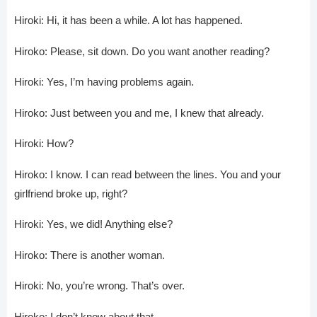
Hiroki: Hi, it has been a while. A lot has happened.
Hiroko: Please, sit down. Do you want another reading?
Hiroki: Yes, I’m having problems again.
Hiroko: Just between you and me, I knew that already.
Hiroki: How?
Hiroko: I know. I can read between the lines. You and your
girlfriend broke up, right?
Hiroki: Yes, we did! Anything else?
Hiroko: There is another woman.
Hiroki: No, you’re wrong. That’s over.
Hiroko: I don’t know about that.