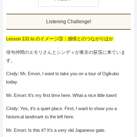
Listening Challenge!
Lesson 131 to のイメージ③：感情とのつながりほか
俳句仲間のエモリさんとシンディが東京の荻窪に来ていま
す。
Cindy: Mr. Emori, I want to take you on a tour of Ogikubo
today.
Mr. Emori: It’s my first time here. What a nice little town!
Cindy: Yes, it’s a quiet place. First, I want to show you a
historical landmark to the left here.
Mr. Emori: Is this it? It’s a very old Japanese gate.