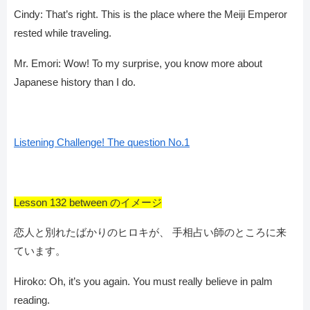
Cindy: That’s right. This is the place where the Meiji Emperor
rested while traveling.
Mr. Emori: Wow! To my surprise, you know more about
Japanese history than I do.
Listening Challenge! The question No.1
Lesson 132 between のイメージ
恋人と別れたばかりのヒロキが、 手相占い師のところに来
ています。
Hiroko: Oh, it’s you again. You must really believe in palm
reading.