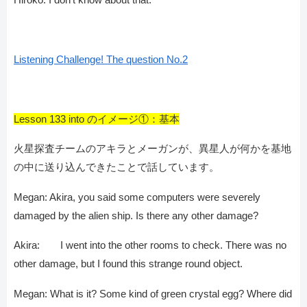
Listening Challenge! The question No.2
Lesson 133 into のイメージ①：基本
火星探査チームのアキラとメーガンが、異星人が何かを基地
の中に送り込んできたことで話しています。
Megan: Akira, you said some computers were severely
damaged by the alien ship. Is there any other damage?
Akira: I went into the other rooms to check. There was no
other damage, but I found this strange round object.
Megan: What is it? Some kind of green crystal egg? Where did