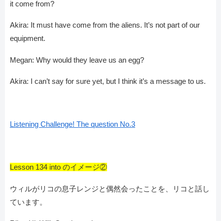
it come from?
Akira: It must have come from the aliens. It’s not part of our
equipment.
Megan: Why would they leave us an egg?
Akira: I can’t say for sure yet, but I think it’s a message to us.
Listening Challenge! The question No.3
Lesson 134 into のイメージ②
ウィルがリコの息子レンジと偶然会ったことを、リコと話し
ています。