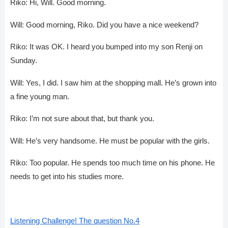
Riko: Hi, Will. Good morning.
Will: Good morning, Riko. Did you have a nice weekend?
Riko: It was OK. I heard you bumped into my son Renji on
Sunday.
Will: Yes, I did. I saw him at the shopping mall. He’s grown into
a fine young man.
Riko: I’m not sure about that, but thank you.
Will: He’s very handsome. He must be popular with the girls.
Riko: Too popular. He spends too much time on his phone. He
needs to get into his studies more.
Listening Challenge! The question No.4