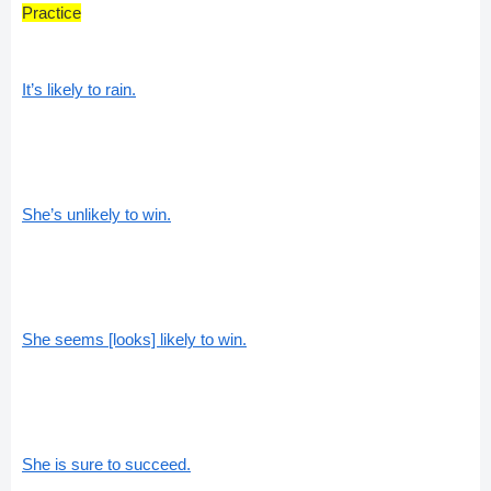
Practice
It’s likely to rain.
She’s unlikely to win.
She seems [looks] likely to win.
She is sure to succeed.