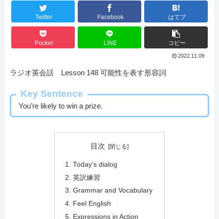
Twitter
Facebook
はてブ
Pocket
LINE
コピー
2022.11.09
ラジオ英会話 Lesson 148 可能性を表す形容詞
Key Sentence
You’re likely to win a prize.
目次
Today’s dialog
英訳練習
Grammar and Vocabulary
Feel English
Expressions in Action