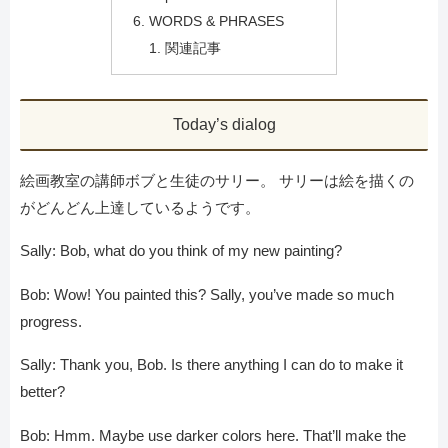
WORDS & PHRASES
関連記事
Today’s dialog
絵画教室の講師ボブと生徒のサリー。 サリーは絵を描くの
がどんどん上達しているようです。
Sally: Bob, what do you think of my new painting?
Bob: Wow! You painted this? Sally, you’ve made so much
progress.
Sally: Thank you, Bob. Is there anything I can do to make it
better?
Bob: Hmm. Maybe use darker colors here. That’ll make the