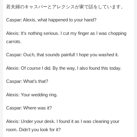
若夫婦のキャスパーとアレクシスが家で話をしています。
Caspar: Alexis, what happened to your hand?
Alexis: It’s nothing serious. I cut my finger as I was chopping
carrots.
Caspar: Ouch, that sounds painful! I hope you washed it.
Alexis: Of course I did. By the way, I also found this today.
Caspar: What’s that?
Alexis: Your wedding ring.
Caspar: Where was it?
Alexis: Under your desk. I found it as I was cleaning your
room. Didn’t you look for it?