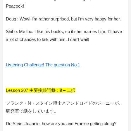
Peacock!
Doug : Wow! I’m rather surprised, but I’m very happy for her.
Shiho: Me too. I like his books, so if she marries him, I’ll have
a lot of chances to talk with him. I can’t wait!
Listening Challenge! The question No.1
Lesson 207 主要接続詞⑩：if – 二択
フランク・N・スタイン博士とアンドロイドのジーニーが、
研究室で話をしています。
Dr. Stein: Jeannie, how are you and Frankie getting along?