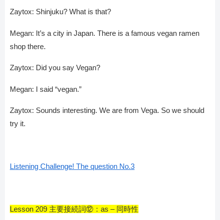
Zaytox: Shinjuku? What is that?
Megan: It’s a city in Japan. There is a famous vegan ramen
shop there.
Zaytox: Did you say Vegan?
Megan: I said “vegan.”
Zaytox: Sounds interesting. We are from Vega. So we should
try it.
Listening Challenge! The question No.3
Lesson 209 主要接続詞⑫：as – 同時性