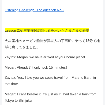
Listening Challenge! The question No.2
Lesson 208 主要接続詞⑪：if を用いたさまざまな表現
火星基地のメーガン船長が異星人の宇宙船に乗って15分で地
球に戻ってきました。
Zaytox: Megan, we have arrived at your home planet.
Megan: Already? It only took 15 minutes!
Zaytox: Yes. I told you we could travel from Mars to Earth in
that time.
Megan: I can’t believe it. It’s just as if I had taken a train from
Tokyo to Shinjuku!