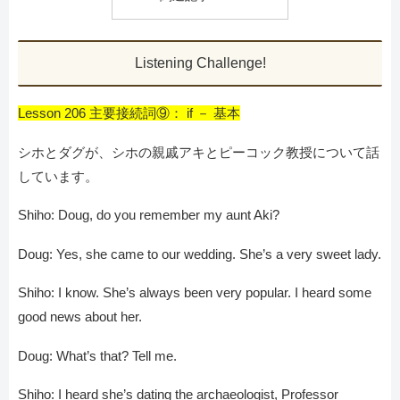
Listening Challenge!
Lesson 206 主要接続詞⑨： if － 基本
シホとダグが、シホの親戚アキとピーコック教授について話
しています。
Shiho: Doug, do you remember my aunt Aki?
Doug: Yes, she came to our wedding. She’s a very sweet lady.
Shiho: I know. She’s always been very popular. I heard some
good news about her.
Doug: What’s that? Tell me.
Shiho: I heard she’s dating the archaeologist, Professor