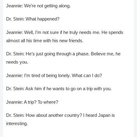
Jeannie: We’re not getting along.
Dr. Stein: What happened?
Jeannie: Well, I’m not sure if he truly needs me. He spends
almost all his time with his new friends.
Dr. Stein: He’s just going through a phase. Believe me, he
needs you.
Jeannie: I’m tired of being lonely. What can I do?
Dr. Stein: Ask him if he wants to go on a trip with you.
Jeannie: A trip? To where?
Dr. Stein: How about another country? I heard Japan is
interesting.