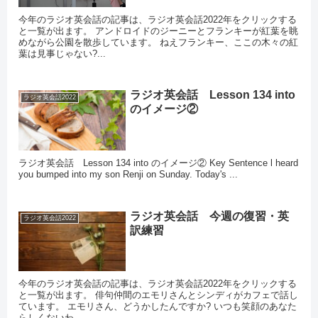
今年のラジオ英会話の記事は、ラジオ英会話2022年をクリックする
と一覧が出ます。 アンドロイドのジーニーとフランキーが紅葉を眺
めながら公園を散歩しています。 ねえフランキー、ここの木々の紅
葉は見事じゃない?...
ラジオ英会話 Lesson 134 into
ラジオ英会話2022
のイメージ②
ラジオ英会話 Lesson 134 into のイメージ② Key Sentence l heard
you bumped into my son Renji on Sunday. Today's ...
ラジオ英会話 今週の復習・英
ラジオ英会話2022
訳練習
今年のラジオ英会話の記事は、ラジオ英会話2022年をクリックする
と一覧が出ます。 俳句仲間のエモリさんとシンディがカフェで話し
ています。 エモリさん、どうかしたんですか? いつも笑顔のあなた
らしくないわ。 ...