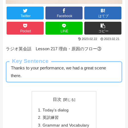
Twitter
Facebook
はてブ
Pocket
LINE
コピー
2023.02.22
2023.02.21
ラジオ英会話 Lesson 217 理由・原因のフロー③
Key Sentence
Thanks to your performance, we had a great scene
there.
目次
Today’s dialog
英訳練習
Grammar and Vocabulary