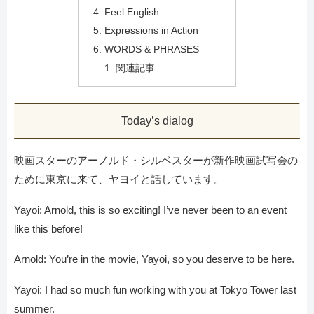
Feel English
Expressions in Action
WORDS & PHRASES
関連記事
Today’s dialog
映画スターのアーノルド・シルベスターが新作映画試写会の
ために東京に来て、ヤヨイと話しています。
Yayoi: Arnold, this is so exciting! I’ve never been to an event
like this before!
Arnold: You’re in the movie, Yayoi, so you deserve to be here.
Yayoi: I had so much fun working with you at Tokyo Tower last
summer.