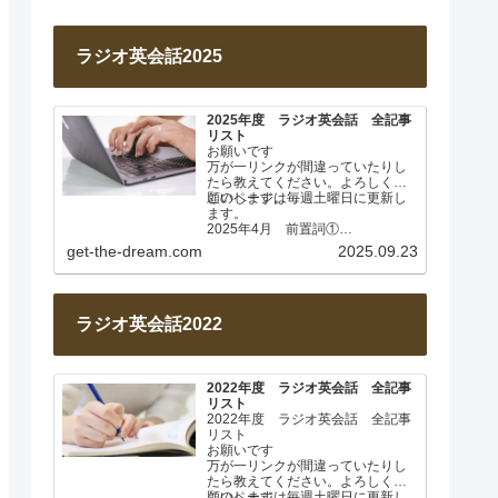
ラジオ英会話2025
2025年度 ラジオ英会話 全記事
リスト
お願いです
万が一リンクが間違っていたりし
たら教えてください。よろしくお
願いします。
このページは毎週土曜日に更新し
ます。
2025年4月 前置詞①
Lesson 001 前置詞about
get-the-dream.com
2025.09.23
Lesson…
ラジオ英会話2022
2022年度 ラジオ英会話 全記事
リスト
2022年度 ラジオ英会話 全記事
リスト
お願いです
万が一リンクが間違っていたりし
たら教えてください。よろしくお
願いします。
このページは毎週土曜日に更新し