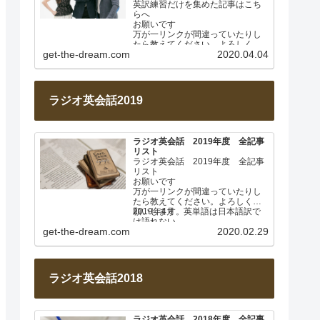
英訳練習だけを集めた記事はこち
らへ
お願いです
万が一リンクが間違っていたりし
たら教えてください。よろしくお
get-the-dream.com
2020.04.04
願いします。
このページは毎週土曜日に更新し
ます。…
ラジオ英会話2019
ラジオ英会話 2019年度 全記事
リスト
ラジオ英会話 2019年度 全記事
リスト
お願いです
万が一リンクが間違っていたりし
たら教えてください。よろしくお
願いします。
2019年4月 英単語は日本語訳で
は語れない
get-the-dream.com
2020.02.29
Lesson 001
…
ラジオ英会話2018
ラジオ英会話 2018年度 全記事