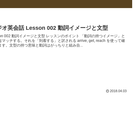
オ英会話 Lesson 002 動詞イメージと文型
sson 002 動詞イメージと文型 レッスンのポイント 「動詞の持つイメージ」と
マッチする。それを「到着する」と訳される arrive, get, reach を使って確
ます。文型の持つ意味と動詞はがっちりと組み合...
2018.04.03