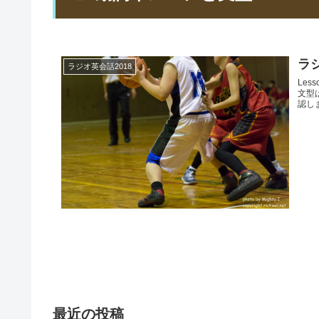
ラジ
ラジオ英会話2018
Le
文型は
認し
最近の投稿