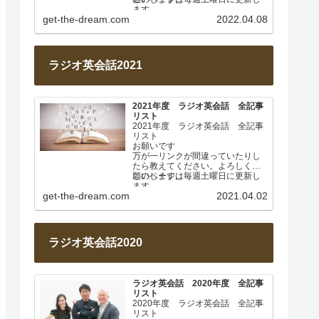
ます。
get-the-dream.com
2022.04.08
2022年4月 基本動詞① 日…
ラジオ英会話2021
2021年度 ラジオ英会話 全記事
リスト
2021年度 ラジオ英会話 全記事
リスト
お願いです
万が一リンクが間違っていたりし
たら教えてください。よろしくお
願いします。
このページは毎週土曜日に更新し
ます。
get-the-dream.com
2021.04.02
2021年4月 なぜ日本人は英…
ラジオ英会話2020
ラジオ英会話 2020年度 全記事
リスト
2020年度 ラジオ英会話 全記事
リスト