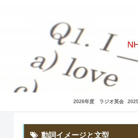
N
2026年度 ラジオ英会
20
話 全記事リスト
話
動詞イメージと文型