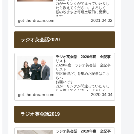
万が一リンクが間違っていたりし
たら教えてください。よろしくお
願いします。
このページは毎週土曜日に更新し
ます。
get-the-dream.com
2021.04.02
2021年4月 なぜ日本人は英…
ラジオ英会話2020
ラジオ英会話 2020年度 全記事
リスト
2020年度 ラジオ英会話 全記事
リスト
英訳練習だけを集めた記事はこち
らへ
お願いです
万が一リンクが間違っていたりし
たら教えてください。よろしくお
get-the-dream.com
2020.04.04
願いします。
このページは毎週土曜日に更新し
ます。…
ラジオ英会話2019
ラジオ英会話 2019年度 全記事