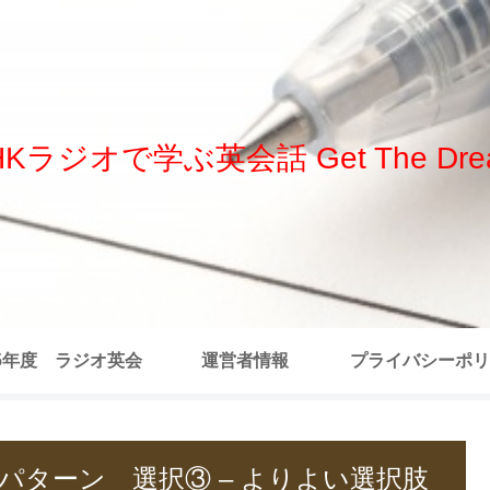
HKラジオで学ぶ英会話 Get The Dre
25年度 ラジオ英会
運営者情報
プライバシーポリ
 全記事リスト
 発言パターン 選択③ – よりよい選択肢