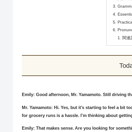
Gramma
Essenti
Practic
Pronunc
関連
Toda
Emily: Good afternoon, Mr. Yamamoto. Still driving t
Mr. Yamamoto: Hi. Yes, but it’s starting to feel a bit t
for grocery runs is a hassle. I’m thinking about gettin
Emily: That makes sense. Are you looking for someth