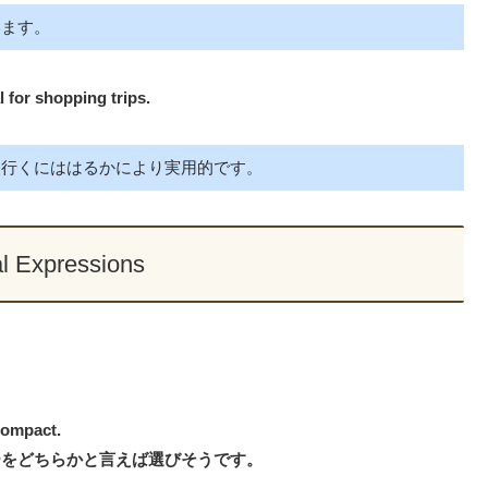
います。
l for shopping trips.
に行くにははるかにより実用的です。
al Expressions
 compact.
ーをどちらかと言えば選びそうです。