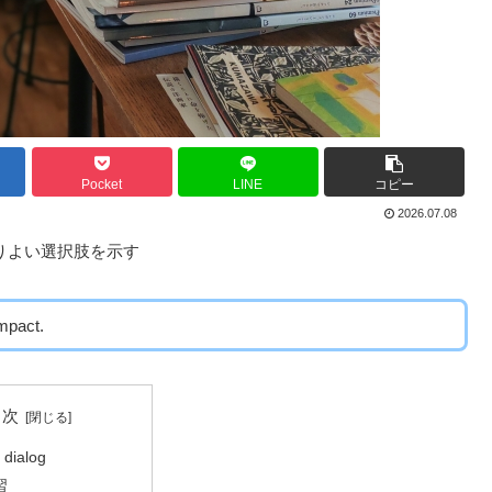
Pocket
LINE
コピー
2026.07.08
 よりよい選択肢を示す
ompact.
目次
 dialog
習