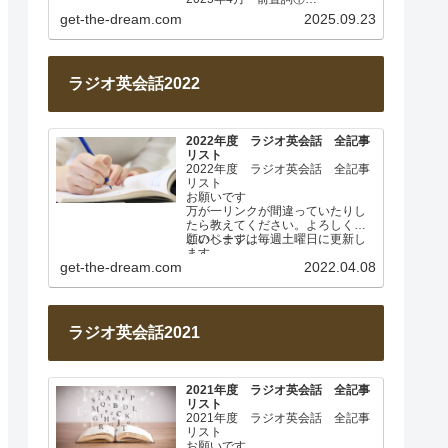
Lesson 001 前置詞about
get-the-dream.com
2025.09.23
Lesson…
ラジオ英会話2022
2022年度 ラジオ英会話 全記事
リスト
2022年度 ラジオ英会話 全記事
リスト
お願いです
万が一リンクが間違っていたりし
たら教えてください。よろしくお
願いします。
このページは毎週土曜日に更新し
ます。
get-the-dream.com
2022.04.08
2022年4月 基本動詞① 日…
ラジオ英会話2021
2021年度 ラジオ英会話 全記事
リスト
2021年度 ラジオ英会話 全記事
リスト
お願いです