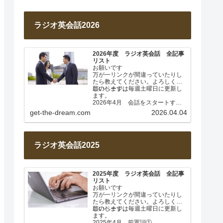
ラジオ英会話2026
2026年度 ラジオ英会話 全記事
リスト
お願いです
万が一リンクが間違っていたりし
たら教えてください。よろしくお
願いします。
このページは毎週土曜日に更新し
ます。
2026年4月 会話をスタートする
Lesson 001 発言パターン あいさ
get-the-dream.com
2026.04.04
つ…
ラジオ英会話2025
2025年度 ラジオ英会話 全記事
リスト
お願いです
万が一リンクが間違っていたりし
たら教えてください。よろしくお
願いします。
このページは毎週土曜日に更新し
ます。
2025年4月 前置詞①