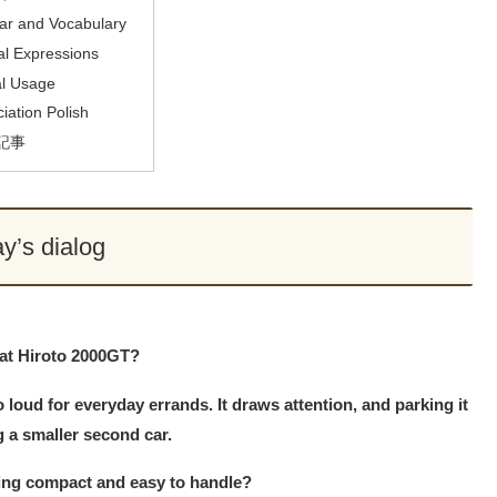
r and Vocabulary
al Expressions
al Usage
iation Polish
記事
y’s dialog
hat Hiroto 2000GT?
oo loud for everyday errands. It draws attention, and parking it
g a smaller second car.
ing compact and easy to handle?