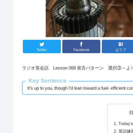
Twitter
Facebook
はてブ
ラジオ英会話 Lesson 068 発言パターン 選択③ –
Key Sentence
It’s up to you, though I’d lean toward a fuel- efficient c
Today’s
英訳練