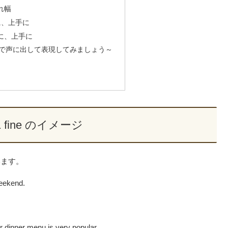
振れ幅
気楽に、上手に
を気楽に、上手に
sh! ～英語で声に出して表現してみましょう～
41 fine のイメージ
います。
weekend.
 dinner menu is very popular.