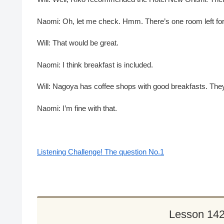
Naomi: Oh, let me check. Hmm. There’s one room left for
Will: That would be great.
Naomi: I think breakfast is included.
Will: Nagoya has coffee shops with good breakfasts. They
Naomi: I’m fine with that.
Listening Challenge! The question No.1
Lesson 1