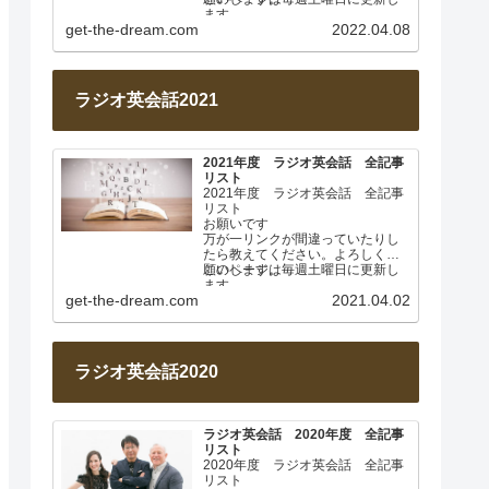
ます。
get-the-dream.com
2022.04.08
2022年4月 基本動詞① 日…
ラジオ英会話2021
2021年度 ラジオ英会話 全記事
リスト
2021年度 ラジオ英会話 全記事
リスト
お願いです
万が一リンクが間違っていたりし
たら教えてください。よろしくお
願いします。
このページは毎週土曜日に更新し
ます。
get-the-dream.com
2021.04.02
2021年4月 なぜ日本人は英…
ラジオ英会話2020
ラジオ英会話 2020年度 全記事
リスト
2020年度 ラジオ英会話 全記事
リスト