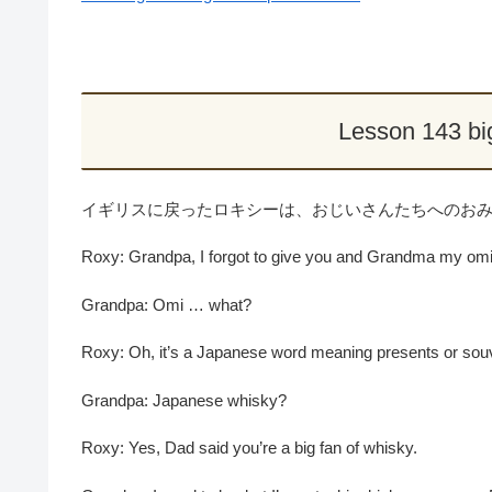
Lesson 14
イギリスに戻ったロキシーは、おじいさんたちへのお
Roxy: Grandpa, I forgot to give you and Grandma my om
Grandpa: Omi … what?
Roxy: Oh, it’s a Japanese word meaning presents or souven
Grandpa: Japanese whisky?
Roxy: Yes, Dad said you’re a big fan of whisky.