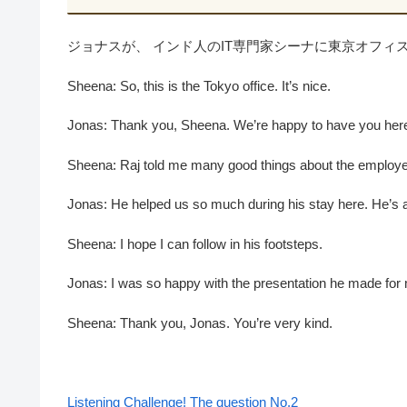
ジョナスが、 インド人のIT専門家シーナに東京オフィ
Sheena: So, this is the Tokyo office. It’s nice.
Jonas: Thank you, Sheena. We’re happy to have you here
Sheena: Raj told me many good things about the employe
Jonas: He helped us so much during his stay here. He’s a
Sheena: I hope I can follow in his footsteps.
Jonas: I was so happy with the presentation he made for 
Sheena: Thank you, Jonas. You’re very kind.
Listening Challenge! The question No.2