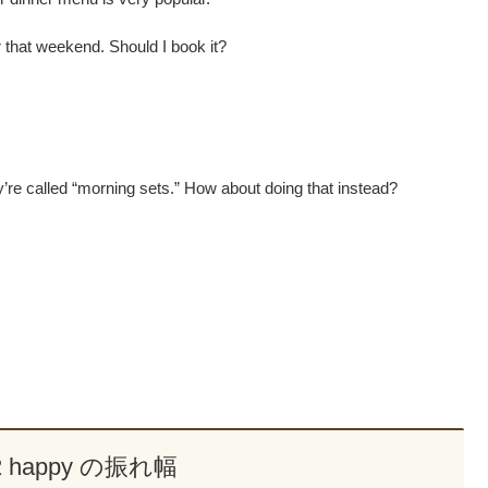
 that weekend. Should I book it?
’re called “morning sets.” How about doing that instead?
42 happy の振れ幅