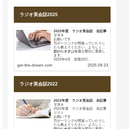
ラジオ英会話2025
2025年度 ラジオ英会話 全記事
リスト
お願いです
万が一リンクが間違っていたりし
たら教えてください。よろしくお
願いします。
このページは毎週土曜日に更新し
ます。
2025年4月 前置詞①
Lesson 001 前置詞about
get-the-dream.com
2025.09.23
Lesson…
ラジオ英会話2022
2022年度 ラジオ英会話 全記事
リスト
2022年度 ラジオ英会話 全記事
リスト
お願いです
万が一リンクが間違っていたりし
たら教えてください。よろしくお
願いします。
このページは毎週土曜日に更新し