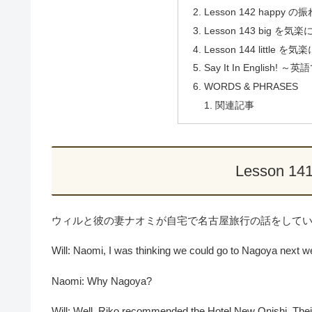
Lesson 142 happy の
Lesson 143 big を
Lesson 144 little 
Say It In Engli
WORDS & PHRASES
関連記事
Lesson 1
ウィルと彼の妻ナオミが自宅で名古屋旅行の話をして
Will: Naomi, I was thinking we could go to Nagoya next 
Naomi: Why Nagoya?
Will: Well, Riko recommended the Hotel New Onishi. Their