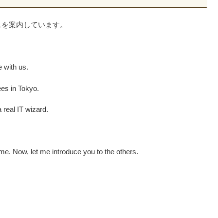
スを案内しています。
 with us.
es in Tokyo.
 real IT wizard.
me. Now, let me introduce you to the others.