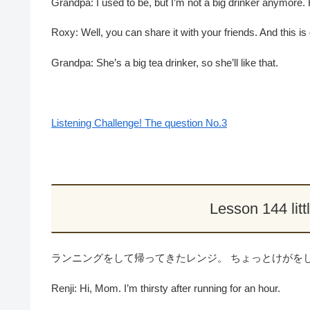
Grandpa: I used to be, but I’m not a big drinker anymore.
Roxy: Well, you can share it with your friends. And this i
Grandpa: She’s a big tea drinker, so she’ll like that.
Listening Challenge! The question No.3
Lesson 144 
ランニングをして帰ってきたレンジ。 ちょっとけがを
Renji: Hi, Mom. I’m thirsty after running for an hour.