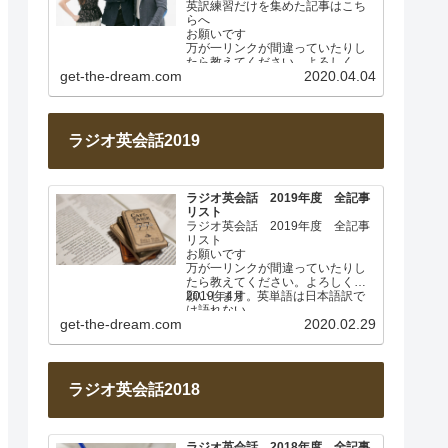
英訳練習だけを集めた記事はこち
らへ
お願いです
万が一リンクが間違っていたりし
たら教えてください。よろしくお
get-the-dream.com
2020.04.04
願いします。
このページは毎週土曜日に更新し
ます。…
ラジオ英会話2019
ラジオ英会話 2019年度 全記事
リスト
ラジオ英会話 2019年度 全記事
リスト
お願いです
万が一リンクが間違っていたりし
たら教えてください。よろしくお
願いします。
2019年4月 英単語は日本語訳で
は語れない
get-the-dream.com
2020.02.29
Lesson 001
…
ラジオ英会話2018
ラジオ英会話 2018年度 全記事