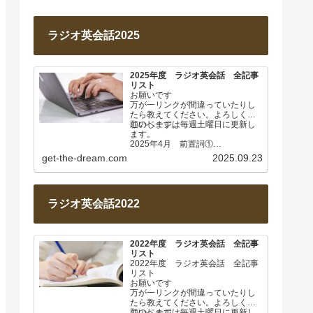
ラジオ英会話2025
2025年度 ラジオ英会話 全記事
リスト
お願いです
万が一リンクが間違っていたりし
たら教えてください。よろしくお
願いします。
このページは毎週土曜日に更新し
ます。
2025年4月 前置詞①
Lesson 001 前置詞about
get-the-dream.com
2025.09.23
Lesson…
ラジオ英会話2022
2022年度 ラジオ英会話 全記事
リスト
2022年度 ラジオ英会話 全記事
リスト
お願いです
万が一リンクが間違っていたりし
たら教えてください。よろしくお
願いします。
このページは毎週土曜日に更新し