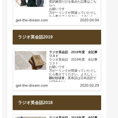
英訳練習だけを集めた記事はこち
らへ
お願いです
万が一リンクが間違っていたりし
たら教えてください。よろしくお
get-the-dream.com
2020.04.04
願いします。
このページは毎週土曜日に更新し
ます。…
ラジオ英会話2019
ラジオ英会話 2019年度 全記事
リスト
ラジオ英会話 2019年度 全記事
リスト
お願いです
万が一リンクが間違っていたりし
たら教えてください。よろしくお
願いします。
2019年4月 英単語は日本語訳で
は語れない
get-the-dream.com
2020.02.29
Lesson 001
…
ラジオ英会話2018
ラジオ英会話 2018年度 全記事