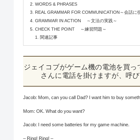
WORDS & PHRASES
REAL GRAMMAR FOR COMMUNICATION～会
GRAMMAR IN ACTION ～文法の実践～
CHECK THE POINT ～練習問題～
関連記事
ジェイコブがゲーム機の電池を買っ
さんに電話を掛けますが、呼び
Jacob: Mom, can you call Dad? I want him to buy somethi
Mom: OK. What do you want?
Jacob: I need some batteries for my game machine.
– Ring! Ring! –