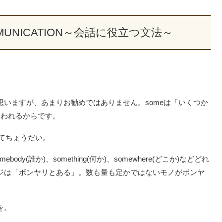
OMMUNICATION～会話に役立つ文法～
思いますが、あまりお勧めではありません。someは「いくつか
使われるからです。
てちょうだい。
ody(誰か)、something(何か)、somewhere(どこか)などどれ
ージは「ボンヤリとある」。数も量も定かではないモノがボンヤ
を。