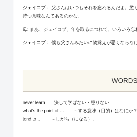
ジェイコブ： 父さんはいつもそれを忘れるんだよ。懲
持つ意味なんてあるのかな。
母: まあ、ジェイコブ、年を取るにつれて、いろいろ
ジェイコブ： 僕も父さんみたいに物覚えが悪くならな
WORDS
never learn 決して学ばない・懲りない
what’s the point of … ～する意味（目的）はなにか
tend to … ～しがち（になる）。