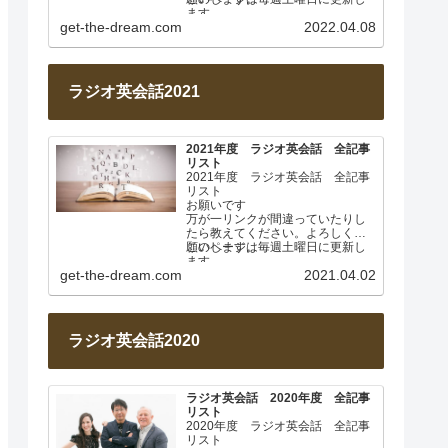
ます。
get-the-dream.com
2022.04.08
2022年4月 基本動詞① 日…
ラジオ英会話2021
2021年度 ラジオ英会話 全記事
リスト
2021年度 ラジオ英会話 全記事
リスト
お願いです
万が一リンクが間違っていたりし
たら教えてください。よろしくお
願いします。
このページは毎週土曜日に更新し
ます。
get-the-dream.com
2021.04.02
2021年4月 なぜ日本人は英…
ラジオ英会話2020
ラジオ英会話 2020年度 全記事
リスト
2020年度 ラジオ英会話 全記事
リスト