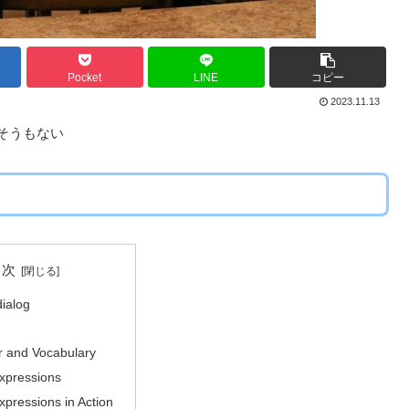
Pocket
LINE
コピー
2023.11.13
りそうもない
目次
dialog
 and Vocabulary
Expressions
xpressions in Action