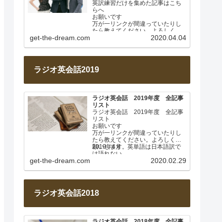
英訳練習だけを集めた記事はこち
らへ
お願いです
万が一リンクが間違っていたりし
たら教えてください。よろしくお
get-the-dream.com
2020.04.04
願いします。
このページは毎週土曜日に更新し
ます。…
ラジオ英会話2019
ラジオ英会話 2019年度 全記事
リスト
ラジオ英会話 2019年度 全記事
リスト
お願いです
万が一リンクが間違っていたりし
たら教えてください。よろしくお
願いします。
2019年4月 英単語は日本語訳で
は語れない
get-the-dream.com
2020.02.29
Lesson 001
…
ラジオ英会話2018
ラジオ英会話 2018年度 全記事