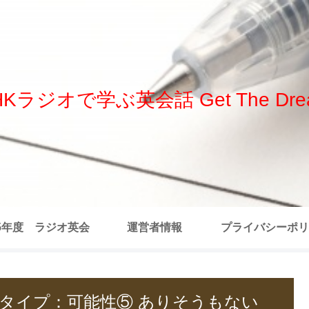
HKラジオで学ぶ英会話 Get The Dre
25年度 ラジオ英会
運営者情報
プライバシーポリ
 全記事リスト
 発言タイプ：可能性⑤ ありそうもない