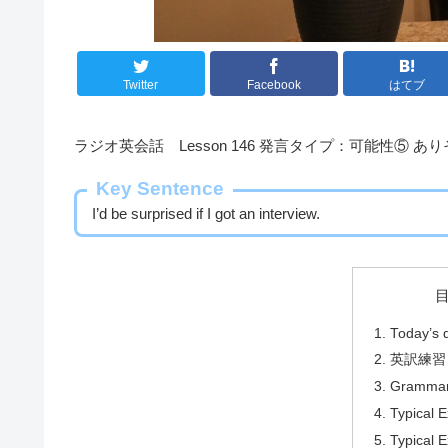
Twitter
Facebook
はてブ
ラジオ英会話 Lesson 146 発言タイプ：可能性⑤ あ
Key Sentence
I’d be surprised if I got an interview.
Today’s 
英訳練習
Grammar
Typical 
Typical E