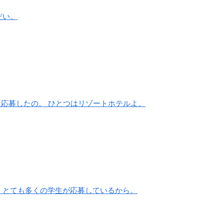
だい。
に応募したの。 ひとつはリゾートホテルよ。
 とても多くの学生が応募しているから。