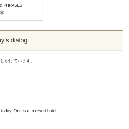
& PHRASES
事
y’s dialog
話しかけています。
today. One is at a resort hotel.