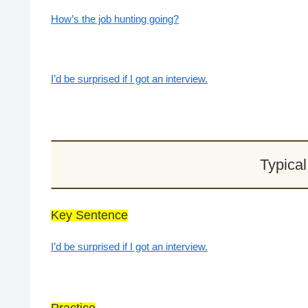
How’s the job hunting going?
I’d be surprised if I got an interview.
Typica
Key Sentence
I’d be surprised if I got an interview.