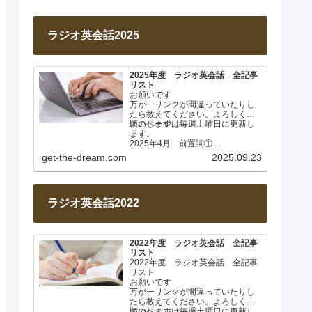
ラジオ英会話2025
2025年度 ラジオ英会話 全記事
リスト
お願いです
万が一リンクが間違っていたりし
たら教えてください。よろしくお
願いします。
このページは毎週土曜日に更新し
ます。
2025年4月 前置詞①
Lesson 001 前置詞about
get-the-dream.com
2025.09.23
Lesson…
ラジオ英会話2022
2022年度 ラジオ英会話 全記事
リスト
2022年度 ラジオ英会話 全記事
リスト
お願いです
万が一リンクが間違っていたりし
たら教えてください。よろしくお
願いします。
このページは毎週土曜日に更新し