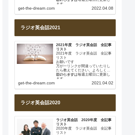
ます。
get-the-dream.com
2022.04.08
2022年4月 基本動詞① 日…
ラジオ英会話2021
2021年度 ラジオ英会話 全記事
リスト
2021年度 ラジオ英会話 全記事
リスト
お願いです
万が一リンクが間違っていたりし
たら教えてください。よろしくお
願いします。
このページは毎週土曜日に更新し
ます。
get-the-dream.com
2021.04.02
2021年4月 なぜ日本人は英…
ラジオ英会話2020
ラジオ英会話 2020年度 全記事
リスト
2020年度 ラジオ英会話 全記事
リスト