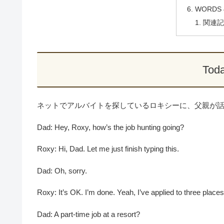
WORDS 
関連記
Toda
ネットでアルバイトを探しているロキシーに、父親が
Dad: Hey, Roxy, how’s the job hunting going?
Roxy: Hi, Dad. Let me just finish typing this.
Dad: Oh, sorry.
Roxy: It’s OK. I’m done. Yeah, I’ve applied to three places 
Dad: A part-time job at a resort?