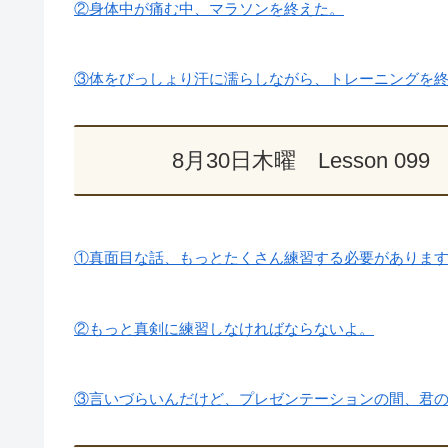
②身体中が痛む中、マラソンを終えた。
③体をびっしょり汗に濡らしながら、トレーニングを
8月30日木曜 Lesson 
①真面目な話、もっとたくさん練習する必要がありま
②もっと真剣に練習しなければならないよ。
③言いづらいんだけど、プレゼンテーションの間、君