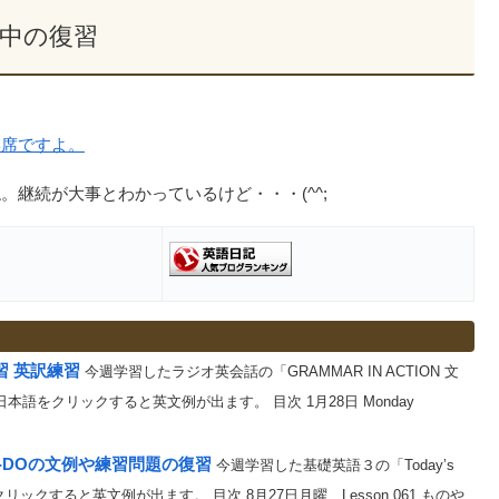
月中の復習
い席ですよ。
継続が大事とわかっているけど・・・(^^;
習 英訳練習
今週学習したラジオ英会話の「GRAMMAR IN ACTION 文
語をクリックすると英文例が出ます。 目次 1月28日 Monday
CAN-DOの文例や練習問題の復習
今週学習した基礎英語３の「Today’s
クすると英文例が出ます。 目次 8月27日月曜 Lesson 061 ものや