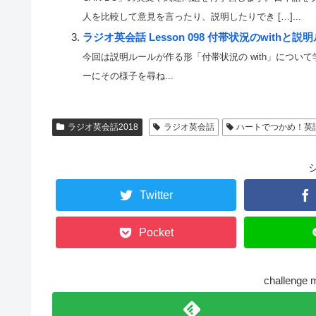
人を比較して意見を言ったり、説明したりでき […]...
ラジオ英会話 Lesson 098 付帯状況のwithと説
今回は説明ルールが作る形「付帯状況の with」につい
ーにその様子を尋ね...
ラジオ英会話2018
ラジオ英会話
ハートでつかめ！英
Twitter
Pocket
challen