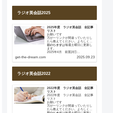
ラジオ英会話2025
2025年度 ラジオ英会話 全記事
リスト
お願いです
万が一リンクが間違っていたりし
たら教えてください。よろしくお
願いします。
このページは毎週土曜日に更新し
ます。
2025年4月 前置詞①
Lesson 001 前置詞about
get-the-dream.com
2025.09.23
Lesson…
ラジオ英会話2022
2022年度 ラジオ英会話 全記事
リスト
2022年度 ラジオ英会話 全記事
リスト
お願いです
万が一リンクが間違っていたりし
たら教えてください。よろしくお
願いします。
このページは毎週土曜日に更新し