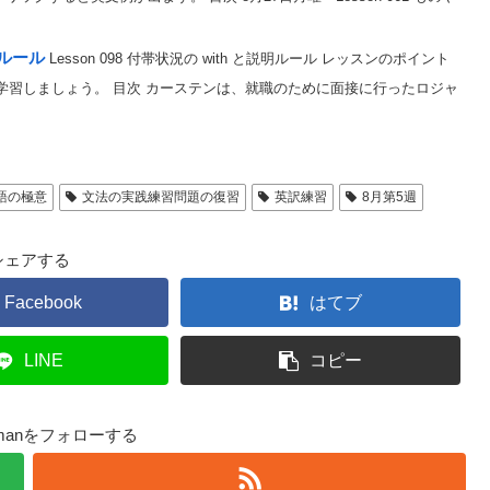
明ルール
Lesson 098 付帯状況の with と説明ルール レッスンのポイント
て学習しましょう。 目次 カーステンは、就職のために面接に行ったロジャ
語の極意
文法の実践練習問題の復習
英訳練習
8月第5週
シェアする
Facebook
はてブ
LINE
コピー
ge manをフォローする