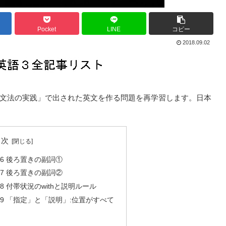
Pocket
LINE
コピー
2018.09.02
ION 文法の実践」で出された英文を作る問題を再学習します。日本
目次
096 後ろ置きの副詞①
097 後ろ置きの副詞②
098 付帯状況のwithと説明ルール
 099 「指定」と「説明」:位置がすべて