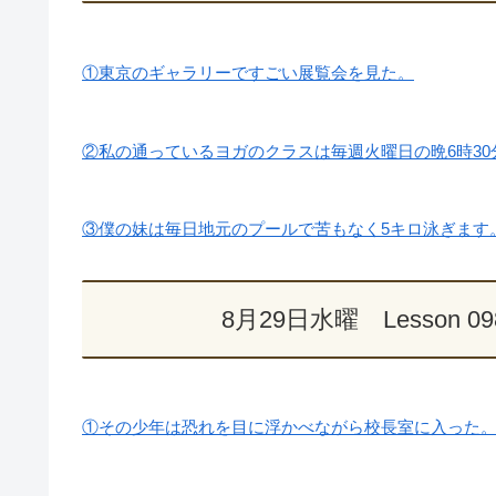
①東京のギャラリーですごい展覧会を見た。
②私の通っているヨガのクラスは毎週火曜日の晩6時30
③僕の妹は毎日地元のプールで苦もなく5キロ泳ぎます
8月29日水曜 Lesson 
①その少年は恐れを目に浮かべながら校長室に入った