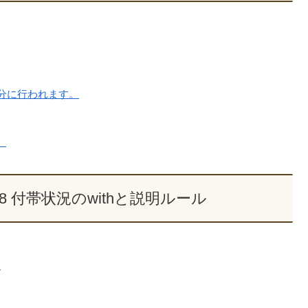
分に行われます。
。
098 付帯状況のwithと説明ルール
。