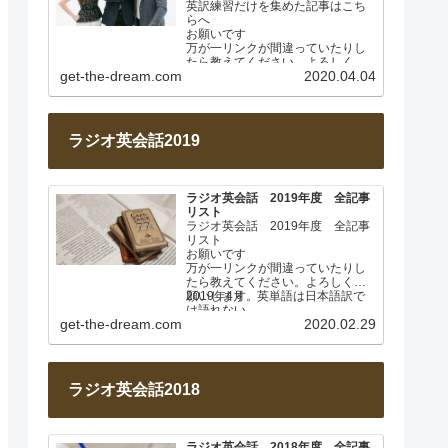
英訳練習だけを集めた記事はこち
らへ
お願いです
万が一リンクが間違っていたりし
たら教えてください。よろしくお
get-the-dream.com
2020.04.04
願いします。
このページは毎週土曜日に更新し
ます。…
ラジオ英会話2019
ラジオ英会話 2019年度 全記事
リスト
ラジオ英会話 2019年度 全記事
リスト
お願いです
万が一リンクが間違っていたりし
たら教えてください。よろしくお
願いします。
2019年4月 英単語は日本語訳で
は語れない
get-the-dream.com
2020.02.29
Lesson 001
…
ラジオ英会話2018
ラジオ英会話 2018年度 全記事