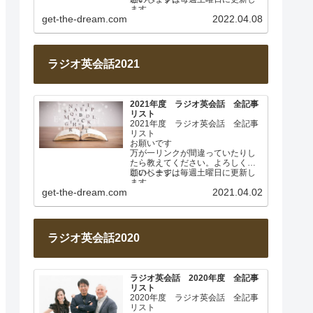
ます。
get-the-dream.com
2022.04.08
2022年4月 基本動詞① 日…
ラジオ英会話2021
2021年度 ラジオ英会話 全記事
リスト
2021年度 ラジオ英会話 全記事
リスト
お願いです
万が一リンクが間違っていたりし
たら教えてください。よろしくお
願いします。
このページは毎週土曜日に更新し
ます。
get-the-dream.com
2021.04.02
2021年4月 なぜ日本人は英…
ラジオ英会話2020
ラジオ英会話 2020年度 全記事
リスト
2020年度 ラジオ英会話 全記事
リスト