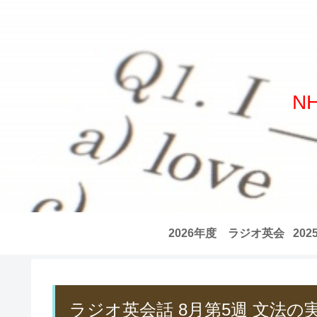
N
2026年度 ラジオ英会
20
話 全記事リスト
話
ラジオ英会話 8月第5週 文法の