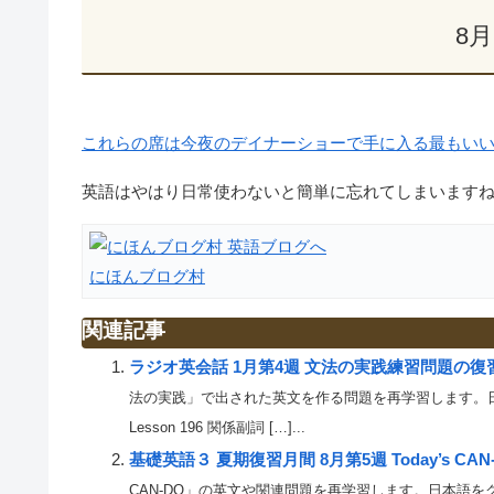
8
これらの席は今夜のデイナーショーで手に入る最もい
英語はやはり日常使わないと簡単に忘れてしまいますね。
にほんブログ村
関連記事
ラジオ英会話 1月第4週 文法の実践練習問題の復
法の実践」で出された英文を作る問題を再学習します。日本
Lesson 196 関係副詞 […]...
基礎英語３ 夏期復習月間 8月第5週 Today’s 
CAN-DO」の英文や関連問題を再学習します。日本語をクリッ